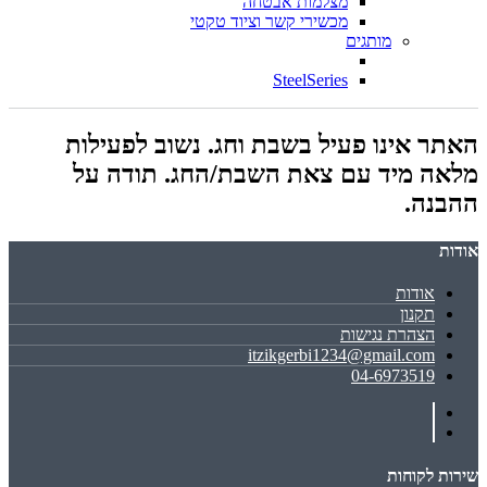
מצלמות אבטחה
מכשירי קשר וציוד טקטי
מותגים
SteelSeries
האתר אינו פעיל בשבת וחג. נשוב לפעילות
מלאה מיד עם צאת השבת/החג. תודה על
ההבנה.
אודות
אודות
תקנון
הצהרת נגישות
itzikgerbi1234@gmail.com
04-6973519
שירות לקוחות