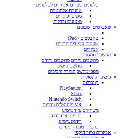
טלפונים כשרים
אביזרים לטלפונים
אוזניות אלחוטיות
מגנים וכיסויים
מטענים וכבלים
טאבלטים ושעונים
טאבלטים / iPad
שעונים וצמידים חכמים
אביזרים
מחשבים ומסכים
מחשבים ניידים
מחשבים נייחים
מחשבי גיימינג
מסכי מחשב
חומרה ורכיבים
גיימינג וקונסולות
קונסולות
PlayStation
Xbox
Nintendo Switch
VR וקונסולות נוספות
משחקים
ציוד גיימינג
בקרים וציוד נהיגה
ריהוט גיימינג
כרטיסי טעינה ומנויים
אביזרים וציוד היקפי
מקלדות ועכברים