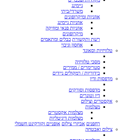
גיימינג
משרדי/ביתי
אוזניות ומיקרופונים
אוזניות גיימינג
אוזניות פנאי ומוזיקה
מיקרופונים
רשת ותקשורת
כבלים ומתאמים
אחסון וגיבוי
טלוויזיות וסאונד
מסכי טלוויזיה
סטרימרים / ממירים
בידוריות / רמקולים ניידים
מדפסות ודיו
מדפסות וסורקים
דיו וטונרים
אקסטרים וצילום
מצלמות
מצלמות אקסטרים
מצלמות דיגיטליות
רחפנים
אביזרי צילום
אופניים וקורקינט חשמלי
צילום ואבטחה