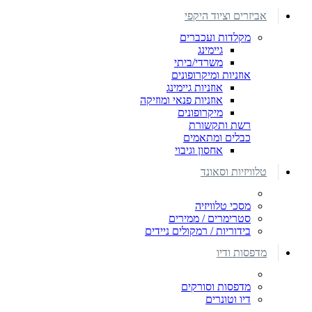
אביזרים וציוד היקפי
מקלדות ועכברים
גיימינג
משרדי/ביתי
אוזניות ומיקרופונים
אוזניות גיימינג
אוזניות פנאי ומוזיקה
מיקרופונים
רשת ותקשורת
כבלים ומתאמים
אחסון וגיבוי
טלוויזיות וסאונד
מסכי טלוויזיה
סטרימרים / ממירים
בידוריות / רמקולים ניידים
מדפסות ודיו
מדפסות וסורקים
דיו וטונרים