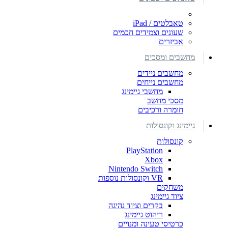
טאבלטים / iPad
שעונים וצמידים חכמים
אביזרים
מחשבים ומסכים
מחשבים ניידים
מחשבים נייחים
מחשבי גיימינג
מסכי מחשב
חומרה ורכיבים
גיימינג וקונסולות
קונסולות
PlayStation
Xbox
Nintendo Switch
VR וקונסולות נוספות
משחקים
ציוד גיימינג
בקרים וציוד נהיגה
ריהוט גיימינג
כרטיסי טעינה ומנויים