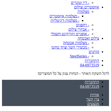
- דיו וטונרים
אקסטרים וצילום
מצלמות
- מצלמות אקסטרים
- מצלמות דיגיטליות
- רחפנים
- אביזרי צילום
- אופניים וקורקינט חשמלי
צילום ואבטחה
- מצלמות אבטחה
- מכשירי קשר וציוד טקטי
מותגים
- SteelSeries
התחברות
04-6973519
לרגל השקת האתר - הנחות ענק על כל המוצרים!
התחברות
04-6973519
אודות
צרו קשר
מבצעים