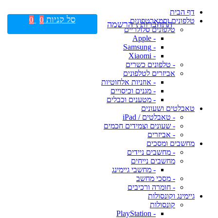
דף הבית
סל קניות
0
0
טלפונים וסמארטפונים
התחברות \ הרשמה
טלפונים סלולריים
- Apple
- Samsung
- Xiaomi
- טלפונים כשרים
אביזרים לטלפונים
- אוזניות אלחוטיות
- מגנים וכיסויים
- מטענים וכבלים
טאבלטים ושעונים
- טאבלטים / iPad
- שעונים וצמידים חכמים
- אביזרים
מחשבים ומסכים
- מחשבים ניידים
מחשבים נייחים
- מחשבי גיימינג
- מסכי מחשב
- חומרה ורכיבים
גיימינג וקונסולות
קונסולות
- PlayStation