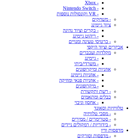
- Xbox
- Nintendo Switch
- VR וקונסולות נוספות
- משחקים
ציוד גיימינג
- בקרים וציוד נהיגה
- ריהוט גיימינג
- כרטיסי טעינה ומנויים
אביזרים וציוד היקפי
מקלדות ועכברים
- גיימינג
- משרדי/ביתי
אוזניות ומיקרופונים
- אוזניות גיימינג
- אוזניות פנאי ומוזיקה
- מיקרופונים
- רשת ותקשורת
כבלים ומתאמים
- אחסון וגיבוי
טלוויזיות וסאונד
- מסכי טלוויזיה
- סטרימרים / ממירים
- בידוריות / רמקולים ניידים
מדפסות ודיו
- מדפסות וסורקים