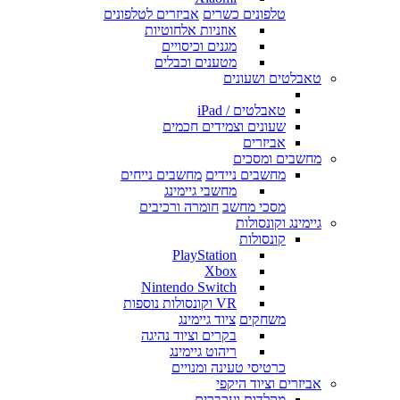
טלפונים כשרים
אביזרים לטלפונים
אוזניות אלחוטיות
מגנים וכיסויים
מטענים וכבלים
טאבלטים ושעונים
טאבלטים / iPad
שעונים וצמידים חכמים
אביזרים
מחשבים ומסכים
מחשבים ניידים
מחשבים נייחים
מחשבי גיימינג
מסכי מחשב
חומרה ורכיבים
גיימינג וקונסולות
קונסולות
PlayStation
Xbox
Nintendo Switch
VR וקונסולות נוספות
משחקים
ציוד גיימינג
בקרים וציוד נהיגה
ריהוט גיימינג
כרטיסי טעינה ומנויים
אביזרים וציוד היקפי
מקלדות ועכברים