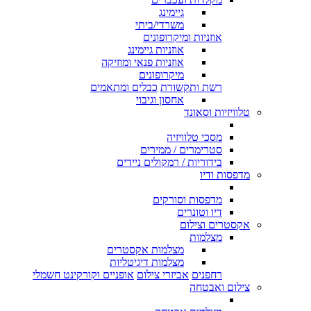
גיימינג
משרדי/ביתי
אוזניות ומיקרופונים
אוזניות גיימינג
אוזניות פנאי ומוזיקה
מיקרופונים
רשת ותקשורת
כבלים ומתאמים
אחסון וגיבוי
טלוויזיות וסאונד
מסכי טלוויזיה
סטרימרים / ממירים
בידוריות / רמקולים ניידים
מדפסות ודיו
מדפסות וסורקים
דיו וטונרים
אקסטרים וצילום
מצלמות
מצלמות אקסטרים
מצלמות דיגיטליות
רחפנים
אביזרי צילום
אופניים וקורקינט חשמלי
צילום ואבטחה