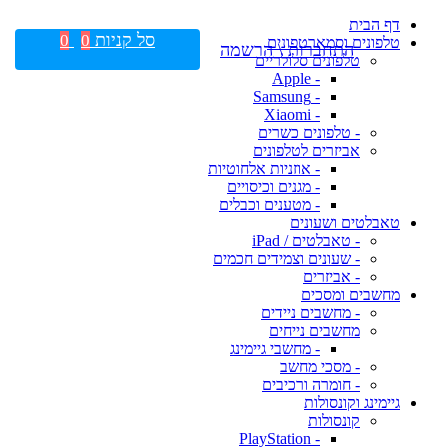
דף הבית
סל קניות
0
0
טלפונים וסמארטפונים
התחברות \ הרשמה
טלפונים סלולריים
- Apple
- Samsung
- Xiaomi
- טלפונים כשרים
אביזרים לטלפונים
- אוזניות אלחוטיות
- מגנים וכיסויים
- מטענים וכבלים
טאבלטים ושעונים
- טאבלטים / iPad
- שעונים וצמידים חכמים
- אביזרים
מחשבים ומסכים
- מחשבים ניידים
מחשבים נייחים
- מחשבי גיימינג
- מסכי מחשב
- חומרה ורכיבים
גיימינג וקונסולות
קונסולות
- PlayStation