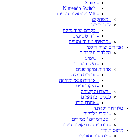
- Xbox
- Nintendo Switch
- VR וקונסולות נוספות
- משחקים
ציוד גיימינג
- בקרים וציוד נהיגה
- ריהוט גיימינג
- כרטיסי טעינה ומנויים
אביזרים וציוד היקפי
מקלדות ועכברים
- גיימינג
- משרדי/ביתי
אוזניות ומיקרופונים
- אוזניות גיימינג
- אוזניות פנאי ומוזיקה
- מיקרופונים
- רשת ותקשורת
כבלים ומתאמים
- אחסון וגיבוי
טלוויזיות וסאונד
- מסכי טלוויזיה
- סטרימרים / ממירים
- בידוריות / רמקולים ניידים
מדפסות ודיו
- מדפסות וסורקים