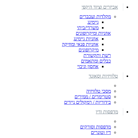
אביזרים וציוד היקפי
מקלדות ועכברים
גיימינג
משרדי/ביתי
אוזניות ומיקרופונים
אוזניות גיימינג
אוזניות פנאי ומוזיקה
מיקרופונים
רשת ותקשורת
כבלים ומתאמים
אחסון וגיבוי
טלוויזיות וסאונד
מסכי טלוויזיה
סטרימרים / ממירים
בידוריות / רמקולים ניידים
מדפסות ודיו
מדפסות וסורקים
דיו וטונרים