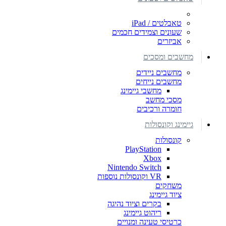
טאבלטים / iPad
שעונים וצמידים חכמים
אביזרים
מחשבים ומסכים
מחשבים ניידים
מחשבים נייחים
מחשבי גיימינג
מסכי מחשב
חומרה ורכיבים
גיימינג וקונסולות
קונסולות
PlayStation
Xbox
Nintendo Switch
VR וקונסולות נוספות
משחקים
ציוד גיימינג
בקרים וציוד נהיגה
ריהוט גיימינג
כרטיסי טעינה ומנויים