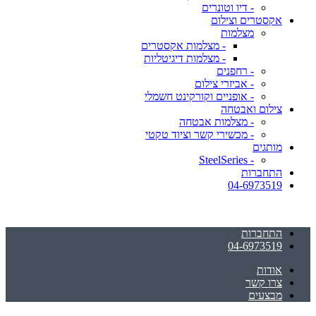
- דיו וטונרים
אקסטרים וצילום
מצלמות
- מצלמות אקסטרים
- מצלמות דיגיטליות
- רחפנים
- אביזרי צילום
- אופניים וקורקינט חשמלי
צילום ואבטחה
- מצלמות אבטחה
- מכשירי קשר וציוד טקטי
מותגים
- SteelSeries
התחברות
04-6973519
התחברות
04-6973519
אודות
צרו קשר
מבצעים