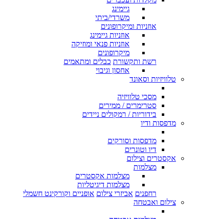
גיימינג
משרדי/ביתי
אוזניות ומיקרופונים
אוזניות גיימינג
אוזניות פנאי ומוזיקה
מיקרופונים
רשת ותקשורת
כבלים ומתאמים
אחסון וגיבוי
טלוויזיות וסאונד
מסכי טלוויזיה
סטרימרים / ממירים
בידוריות / רמקולים ניידים
מדפסות ודיו
מדפסות וסורקים
דיו וטונרים
אקסטרים וצילום
מצלמות
מצלמות אקסטרים
מצלמות דיגיטליות
רחפנים
אביזרי צילום
אופניים וקורקינט חשמלי
צילום ואבטחה