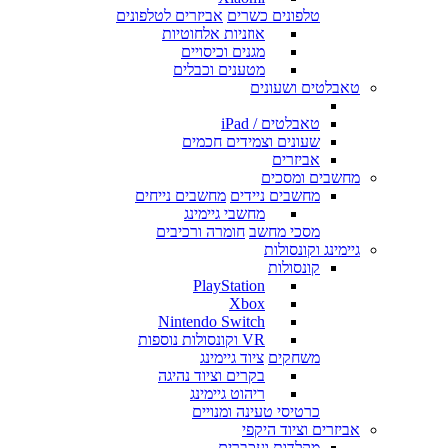
טלפונים כשרים
אביזרים לטלפונים
אוזניות אלחוטיות
מגנים וכיסויים
מטענים וכבלים
טאבלטים ושעונים
טאבלטים / iPad
שעונים וצמידים חכמים
אביזרים
מחשבים ומסכים
מחשבים ניידים
מחשבים נייחים
מחשבי גיימינג
מסכי מחשב
חומרה ורכיבים
גיימינג וקונסולות
קונסולות
PlayStation
Xbox
Nintendo Switch
VR וקונסולות נוספות
משחקים
ציוד גיימינג
בקרים וציוד נהיגה
ריהוט גיימינג
כרטיסי טעינה ומנויים
אביזרים וציוד היקפי
מקלדות ועכברים