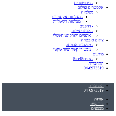
- דיו וטונרים
אקסטרים וצילום
מצלמות
- מצלמות אקסטרים
- מצלמות דיגיטליות
- רחפנים
- אביזרי צילום
- אופניים וקורקינט חשמלי
צילום ואבטחה
- מצלמות אבטחה
- מכשירי קשר וציוד טקטי
מותגים
- SteelSeries
התחברות
04-6973519
התחברות
04-6973519
אודות
צרו קשר
מבצעים