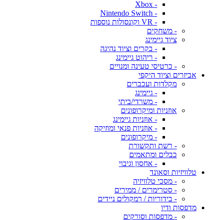
- Xbox
- Nintendo Switch
- VR וקונסולות נוספות
- משחקים
ציוד גיימינג
- בקרים וציוד נהיגה
- ריהוט גיימינג
- כרטיסי טעינה ומנויים
אביזרים וציוד היקפי
מקלדות ועכברים
- גיימינג
- משרדי/ביתי
אוזניות ומיקרופונים
- אוזניות גיימינג
- אוזניות פנאי ומוזיקה
- מיקרופונים
- רשת ותקשורת
כבלים ומתאמים
- אחסון וגיבוי
טלוויזיות וסאונד
- מסכי טלוויזיה
- סטרימרים / ממירים
- בידוריות / רמקולים ניידים
מדפסות ודיו
- מדפסות וסורקים