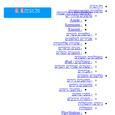
דף הבית
סל קניות
0
0
טלפונים וסמארטפונים
התחברות \ הרשמה
טלפונים סלולריים
- Apple
- Samsung
- Xiaomi
- טלפונים כשרים
אביזרים לטלפונים
- אוזניות אלחוטיות
- מגנים וכיסויים
- מטענים וכבלים
טאבלטים ושעונים
- טאבלטים / iPad
- שעונים וצמידים חכמים
- אביזרים
מחשבים ומסכים
- מחשבים ניידים
מחשבים נייחים
- מחשבי גיימינג
- מסכי מחשב
- חומרה ורכיבים
גיימינג וקונסולות
קונסולות
- PlayStation