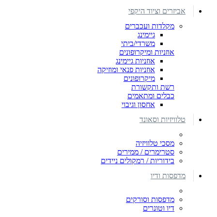
אביזרים וציוד היקפי
מקלדות ועכברים
גיימינג
משרדי/ביתי
אוזניות ומיקרופונים
אוזניות גיימינג
אוזניות פנאי ומוזיקה
מיקרופונים
רשת ותקשורת
כבלים ומתאמים
אחסון וגיבוי
טלוויזיות וסאונד
מסכי טלוויזיה
סטרימרים / ממירים
בידוריות / רמקולים ניידים
מדפסות ודיו
מדפסות וסורקים
דיו וטונרים