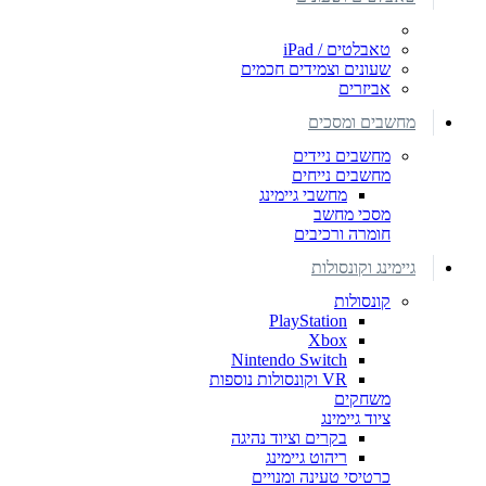
טאבלטים / iPad
שעונים וצמידים חכמים
אביזרים
מחשבים ומסכים
מחשבים ניידים
מחשבים נייחים
מחשבי גיימינג
מסכי מחשב
חומרה ורכיבים
גיימינג וקונסולות
קונסולות
PlayStation
Xbox
Nintendo Switch
VR וקונסולות נוספות
משחקים
ציוד גיימינג
בקרים וציוד נהיגה
ריהוט גיימינג
כרטיסי טעינה ומנויים