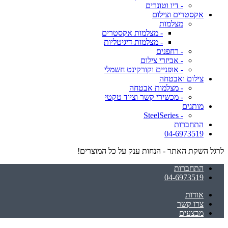
- דיו וטונרים
אקסטרים וצילום
מצלמות
- מצלמות אקסטרים
- מצלמות דיגיטליות
- רחפנים
- אביזרי צילום
- אופניים וקורקינט חשמלי
צילום ואבטחה
- מצלמות אבטחה
- מכשירי קשר וציוד טקטי
מותגים
- SteelSeries
התחברות
04-6973519
לרגל השקת האתר - הנחות ענק על כל המוצרים!
התחברות
04-6973519
אודות
צרו קשר
מבצעים