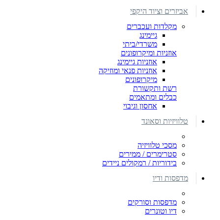
אביזרים וציוד היקפי
מקלדות ועכברים
גיימינג
משרדי/ביתי
אוזניות ומיקרופונים
אוזניות גיימינג
אוזניות פנאי ומוזיקה
מיקרופונים
רשת ותקשורת
כבלים ומתאמים
אחסון וגיבוי
טלוויזיות וסאונד
מסכי טלוויזיה
סטרימרים / ממירים
בידוריות / רמקולים ניידים
מדפסות ודיו
מדפסות וסורקים
דיו וטונרים