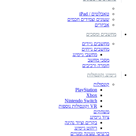
טאבלטים / iPad
שעונים וצמידים חכמים
אביזרים
מחשבים ומסכים
מחשבים ניידים
מחשבים נייחים
מחשבי גיימינג
מסכי מחשב
חומרה ורכיבים
גיימינג וקונסולות
קונסולות
PlayStation
Xbox
Nintendo Switch
VR וקונסולות נוספות
משחקים
ציוד גיימינג
בקרים וציוד נהיגה
ריהוט גיימינג
כרטיסי טעינה ומנויים