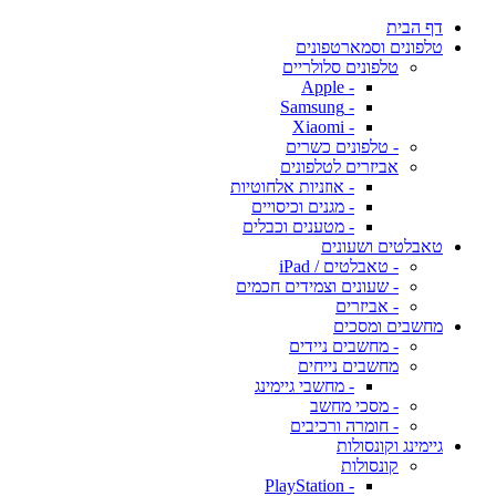
דף הבית
טלפונים וסמארטפונים
טלפונים סלולריים
- Apple
- Samsung
- Xiaomi
- טלפונים כשרים
אביזרים לטלפונים
- אוזניות אלחוטיות
- מגנים וכיסויים
- מטענים וכבלים
טאבלטים ושעונים
- טאבלטים / iPad
- שעונים וצמידים חכמים
- אביזרים
מחשבים ומסכים
- מחשבים ניידים
מחשבים נייחים
- מחשבי גיימינג
- מסכי מחשב
- חומרה ורכיבים
גיימינג וקונסולות
קונסולות
- PlayStation