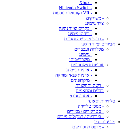
- Xbox
- Nintendo Switch
- VR וקונסולות נוספות
- משחקים
ציוד גיימינג
- בקרים וציוד נהיגה
- ריהוט גיימינג
- כרטיסי טעינה ומנויים
אביזרים וציוד היקפי
מקלדות ועכברים
- גיימינג
- משרדי/ביתי
אוזניות ומיקרופונים
- אוזניות גיימינג
- אוזניות פנאי ומוזיקה
- מיקרופונים
- רשת ותקשורת
כבלים ומתאמים
- אחסון וגיבוי
טלוויזיות וסאונד
- מסכי טלוויזיה
- סטרימרים / ממירים
- בידוריות / רמקולים ניידים
מדפסות ודיו
- מדפסות וסורקים