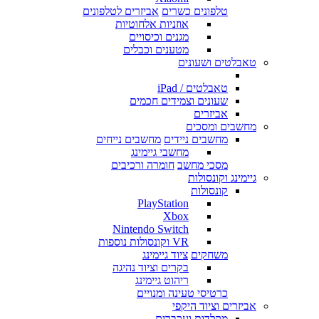
טלפונים כשרים
אביזרים לטלפונים
אוזניות אלחוטיות
מגנים וכיסויים
מטענים וכבלים
טאבלטים ושעונים
טאבלטים / iPad
שעונים וצמידים חכמים
אביזרים
מחשבים ומסכים
מחשבים ניידים
מחשבים נייחים
מחשבי גיימינג
מסכי מחשב
חומרה ורכיבים
גיימינג וקונסולות
קונסולות
PlayStation
Xbox
Nintendo Switch
VR וקונסולות נוספות
משחקים
ציוד גיימינג
בקרים וציוד נהיגה
ריהוט גיימינג
כרטיסי טעינה ומנויים
אביזרים וציוד היקפי
מקלדות ועכברים