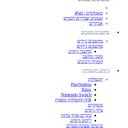
טאבלטים / iPad
שעונים וצמידים חכמים
אביזרים
מחשבים ומסכים
מחשבים ניידים
מחשבים נייחים
מחשבי גיימינג
מסכי מחשב
חומרה ורכיבים
גיימינג וקונסולות
קונסולות
PlayStation
Xbox
Nintendo Switch
VR וקונסולות נוספות
משחקים
ציוד גיימינג
בקרים וציוד נהיגה
ריהוט גיימינג
כרטיסי טעינה ומנויים