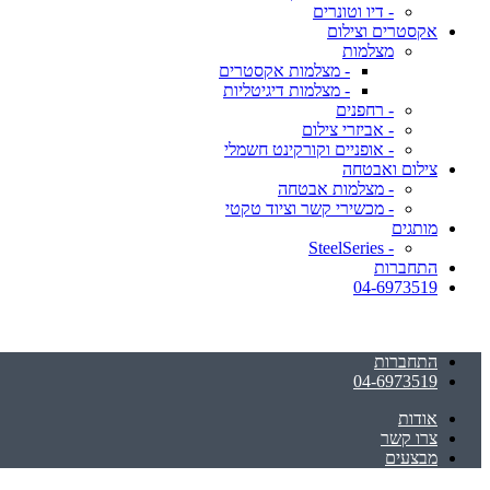
- דיו וטונרים
אקסטרים וצילום
מצלמות
- מצלמות אקסטרים
- מצלמות דיגיטליות
- רחפנים
- אביזרי צילום
- אופניים וקורקינט חשמלי
צילום ואבטחה
- מצלמות אבטחה
- מכשירי קשר וציוד טקטי
מותגים
- SteelSeries
התחברות
04-6973519
התחברות
04-6973519
אודות
צרו קשר
מבצעים