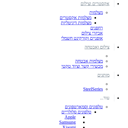
אקסטרים וצילום
מצלמות
מצלמות אקסטרים
מצלמות דיגיטליות
רחפנים
אביזרי צילום
אופניים וקורקינט חשמלי
צילום ואבטחה
מצלמות אבטחה
מכשירי קשר וציוד טקטי
מותגים
SteelSeries
עוד...
טלפונים וסמארטפונים
טלפונים סלולריים
Apple
Samsung
Xiaomi