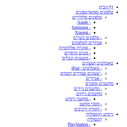
דף הבית
טלפונים וסמארטפונים
טלפונים סלולריים
- Apple
- Samsung
- Xiaomi
- טלפונים כשרים
אביזרים לטלפונים
- אוזניות אלחוטיות
- מגנים וכיסויים
- מטענים וכבלים
טאבלטים ושעונים
- טאבלטים / iPad
- שעונים וצמידים חכמים
- אביזרים
מחשבים ומסכים
- מחשבים ניידים
מחשבים נייחים
- מחשבי גיימינג
- מסכי מחשב
- חומרה ורכיבים
גיימינג וקונסולות
קונסולות
- PlayStation