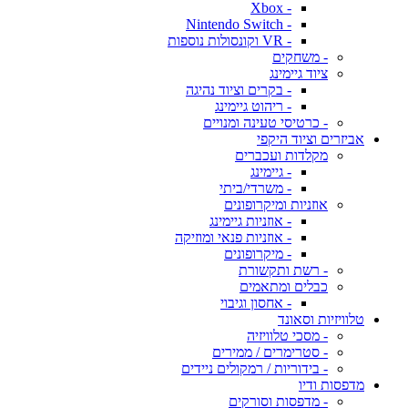
- Xbox
- Nintendo Switch
- VR וקונסולות נוספות
- משחקים
ציוד גיימינג
- בקרים וציוד נהיגה
- ריהוט גיימינג
- כרטיסי טעינה ומנויים
אביזרים וציוד היקפי
מקלדות ועכברים
- גיימינג
- משרדי/ביתי
אוזניות ומיקרופונים
- אוזניות גיימינג
- אוזניות פנאי ומוזיקה
- מיקרופונים
- רשת ותקשורת
כבלים ומתאמים
- אחסון וגיבוי
טלוויזיות וסאונד
- מסכי טלוויזיה
- סטרימרים / ממירים
- בידוריות / רמקולים ניידים
מדפסות ודיו
- מדפסות וסורקים