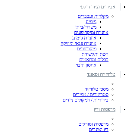
אביזרים וציוד היקפי
מקלדות ועכברים
גיימינג
משרדי/ביתי
אוזניות ומיקרופונים
אוזניות גיימינג
אוזניות פנאי ומוזיקה
מיקרופונים
רשת ותקשורת
כבלים ומתאמים
אחסון וגיבוי
טלוויזיות וסאונד
מסכי טלוויזיה
סטרימרים / ממירים
בידוריות / רמקולים ניידים
מדפסות ודיו
מדפסות וסורקים
דיו וטונרים