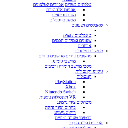
טלפונים כשרים
אביזרים לטלפונים
אוזניות אלחוטיות
מגנים וכיסויים
מטענים וכבלים
טאבלטים ושעונים
טאבלטים / iPad
שעונים וצמידים חכמים
אביזרים
מחשבים ומסכים
מחשבים ניידים
מחשבים נייחים
מחשבי גיימינג
מסכי מחשב
חומרה ורכיבים
גיימינג וקונסולות
קונסולות
PlayStation
Xbox
Nintendo Switch
VR וקונסולות נוספות
משחקים
ציוד גיימינג
בקרים וציוד נהיגה
ריהוט גיימינג
כרטיסי טעינה ומנויים
אביזרים וציוד היקפי
מקלדות ועכברים