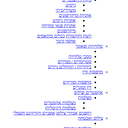
גיימינג
משרדי/ביתי
אוזניות ומיקרופונים
אוזניות גיימינג
אוזניות פנאי ומוזיקה
מיקרופונים
רשת ותקשורת
כבלים ומתאמים
אחסון וגיבוי
טלוויזיות וסאונד
מסכי טלוויזיה
סטרימרים / ממירים
בידוריות / רמקולים ניידים
מדפסות ודיו
מדפסות וסורקים
דיו וטונרים
אקסטרים וצילום
מצלמות
מצלמות אקסטרים
מצלמות דיגיטליות
רחפנים
אביזרי צילום
אופניים וקורקינט חשמלי
צילום ואבטחה