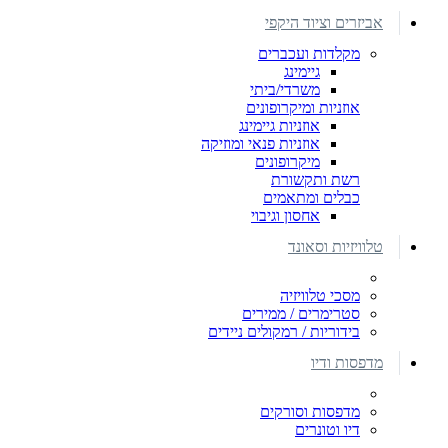
אביזרים וציוד היקפי
מקלדות ועכברים
גיימינג
משרדי/ביתי
אוזניות ומיקרופונים
אוזניות גיימינג
אוזניות פנאי ומוזיקה
מיקרופונים
רשת ותקשורת
כבלים ומתאמים
אחסון וגיבוי
טלוויזיות וסאונד
מסכי טלוויזיה
סטרימרים / ממירים
בידוריות / רמקולים ניידים
מדפסות ודיו
מדפסות וסורקים
דיו וטונרים