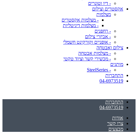
- דיו וטונרים
אקסטרים וצילום
מצלמות
- מצלמות אקסטרים
- מצלמות דיגיטליות
- רחפנים
- אביזרי צילום
- אופניים וקורקינט חשמלי
צילום ואבטחה
- מצלמות אבטחה
- מכשירי קשר וציוד טקטי
מותגים
- SteelSeries
התחברות
04-6973519
התחברות
04-6973519
אודות
צרו קשר
מבצעים