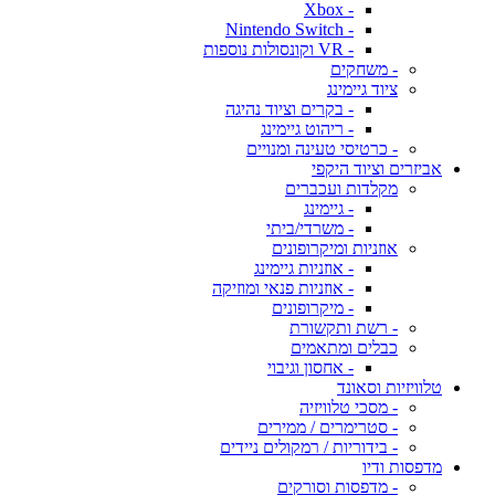
- Xbox
- Nintendo Switch
- VR וקונסולות נוספות
- משחקים
ציוד גיימינג
- בקרים וציוד נהיגה
- ריהוט גיימינג
- כרטיסי טעינה ומנויים
אביזרים וציוד היקפי
מקלדות ועכברים
- גיימינג
- משרדי/ביתי
אוזניות ומיקרופונים
- אוזניות גיימינג
- אוזניות פנאי ומוזיקה
- מיקרופונים
- רשת ותקשורת
כבלים ומתאמים
- אחסון וגיבוי
טלוויזיות וסאונד
- מסכי טלוויזיה
- סטרימרים / ממירים
- בידוריות / רמקולים ניידים
מדפסות ודיו
- מדפסות וסורקים