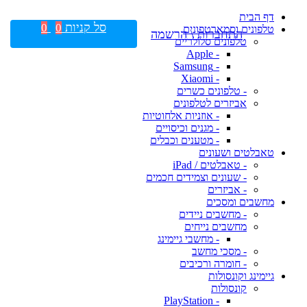
דף הבית
סל קניות
0
0
טלפונים וסמארטפונים
התחברות \ הרשמה
טלפונים סלולריים
- Apple
- Samsung
- Xiaomi
- טלפונים כשרים
אביזרים לטלפונים
- אוזניות אלחוטיות
- מגנים וכיסויים
- מטענים וכבלים
טאבלטים ושעונים
- טאבלטים / iPad
- שעונים וצמידים חכמים
- אביזרים
מחשבים ומסכים
- מחשבים ניידים
מחשבים נייחים
- מחשבי גיימינג
- מסכי מחשב
- חומרה ורכיבים
גיימינג וקונסולות
קונסולות
- PlayStation