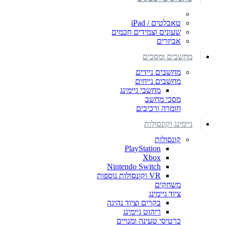
טאבלטים / iPad
שעונים וצמידים חכמים
אביזרים
מחשבים ומסכים
מחשבים ניידים
מחשבים נייחים
מחשבי גיימינג
מסכי מחשב
חומרה ורכיבים
גיימינג וקונסולות
קונסולות
PlayStation
Xbox
Nintendo Switch
VR וקונסולות נוספות
משחקים
ציוד גיימינג
בקרים וציוד נהיגה
ריהוט גיימינג
כרטיסי טעינה ומנויים