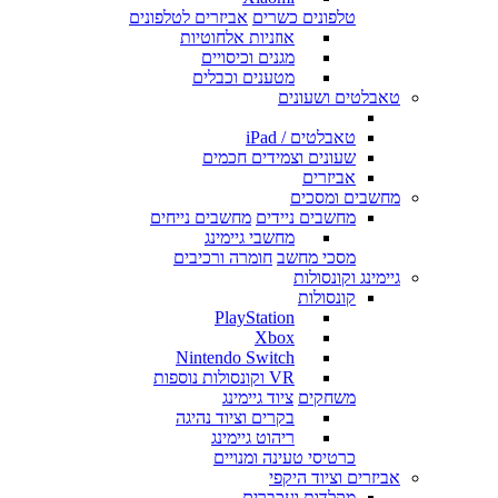
טלפונים כשרים
אביזרים לטלפונים
אוזניות אלחוטיות
מגנים וכיסויים
מטענים וכבלים
טאבלטים ושעונים
טאבלטים / iPad
שעונים וצמידים חכמים
אביזרים
מחשבים ומסכים
מחשבים ניידים
מחשבים נייחים
מחשבי גיימינג
מסכי מחשב
חומרה ורכיבים
גיימינג וקונסולות
קונסולות
PlayStation
Xbox
Nintendo Switch
VR וקונסולות נוספות
משחקים
ציוד גיימינג
בקרים וציוד נהיגה
ריהוט גיימינג
כרטיסי טעינה ומנויים
אביזרים וציוד היקפי
מקלדות ועכברים