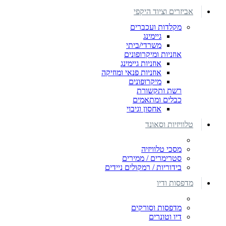
אביזרים וציוד היקפי
מקלדות ועכברים
גיימינג
משרדי/ביתי
אוזניות ומיקרופונים
אוזניות גיימינג
אוזניות פנאי ומוזיקה
מיקרופונים
רשת ותקשורת
כבלים ומתאמים
אחסון וגיבוי
טלוויזיות וסאונד
מסכי טלוויזיה
סטרימרים / ממירים
בידוריות / רמקולים ניידים
מדפסות ודיו
מדפסות וסורקים
דיו וטונרים