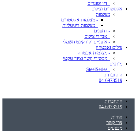
- דיו וטונרים
אקסטרים וצילום
מצלמות
- מצלמות אקסטרים
- מצלמות דיגיטליות
- רחפנים
- אביזרי צילום
- אופניים וקורקינט חשמלי
צילום ואבטחה
- מצלמות אבטחה
- מכשירי קשר וציוד טקטי
מותגים
- SteelSeries
התחברות
04-6973519
התחברות
04-6973519
אודות
צרו קשר
מבצעים