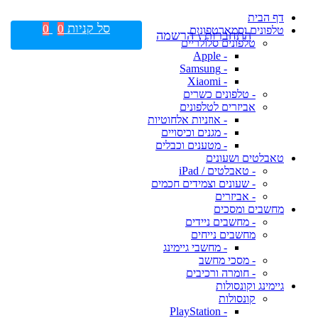
דף הבית
סל קניות
0
0
טלפונים וסמארטפונים
התחברות \ הרשמה
טלפונים סלולריים
- Apple
- Samsung
- Xiaomi
- טלפונים כשרים
אביזרים לטלפונים
- אוזניות אלחוטיות
- מגנים וכיסויים
- מטענים וכבלים
טאבלטים ושעונים
- טאבלטים / iPad
- שעונים וצמידים חכמים
- אביזרים
מחשבים ומסכים
- מחשבים ניידים
מחשבים נייחים
- מחשבי גיימינג
- מסכי מחשב
- חומרה ורכיבים
גיימינג וקונסולות
קונסולות
- PlayStation