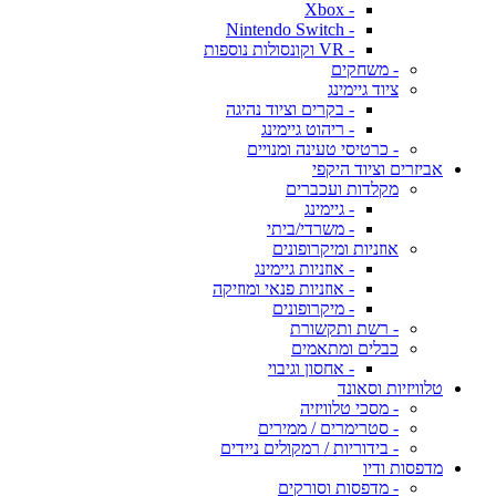
- Xbox
- Nintendo Switch
- VR וקונסולות נוספות
- משחקים
ציוד גיימינג
- בקרים וציוד נהיגה
- ריהוט גיימינג
- כרטיסי טעינה ומנויים
אביזרים וציוד היקפי
מקלדות ועכברים
- גיימינג
- משרדי/ביתי
אוזניות ומיקרופונים
- אוזניות גיימינג
- אוזניות פנאי ומוזיקה
- מיקרופונים
- רשת ותקשורת
כבלים ומתאמים
- אחסון וגיבוי
טלוויזיות וסאונד
- מסכי טלוויזיה
- סטרימרים / ממירים
- בידוריות / רמקולים ניידים
מדפסות ודיו
- מדפסות וסורקים