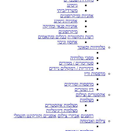
גיימינג
משרדי/ביתי
אוזניות ומיקרופונים
אוזניות גיימינג
אוזניות פנאי ומוזיקה
מיקרופונים
רשת ותקשורת
כבלים ומתאמים
אחסון וגיבוי
טלוויזיות וסאונד
מסכי טלוויזיה
סטרימרים / ממירים
בידוריות / רמקולים ניידים
מדפסות ודיו
מדפסות וסורקים
דיו וטונרים
אקסטרים וצילום
מצלמות
מצלמות אקסטרים
מצלמות דיגיטליות
רחפנים
אביזרי צילום
אופניים וקורקינט חשמלי
צילום ואבטחה