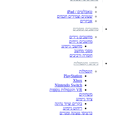
טאבלטים / iPad
שעונים וצמידים חכמים
אביזרים
מחשבים ומסכים
מחשבים ניידים
מחשבים נייחים
מחשבי גיימינג
מסכי מחשב
חומרה ורכיבים
גיימינג וקונסולות
קונסולות
PlayStation
Xbox
Nintendo Switch
VR וקונסולות נוספות
משחקים
ציוד גיימינג
בקרים וציוד נהיגה
ריהוט גיימינג
כרטיסי טעינה ומנויים