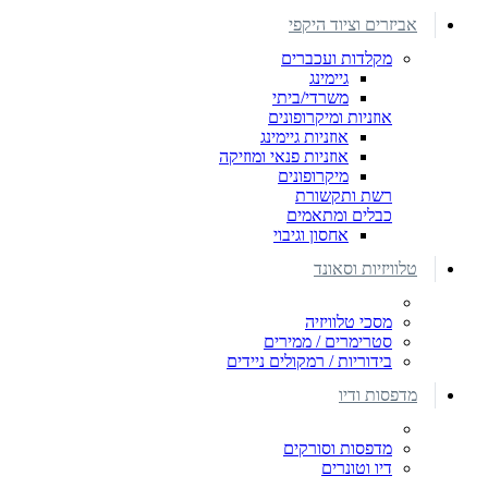
אביזרים וציוד היקפי
מקלדות ועכברים
גיימינג
משרדי/ביתי
אוזניות ומיקרופונים
אוזניות גיימינג
אוזניות פנאי ומוזיקה
מיקרופונים
רשת ותקשורת
כבלים ומתאמים
אחסון וגיבוי
טלוויזיות וסאונד
מסכי טלוויזיה
סטרימרים / ממירים
בידוריות / רמקולים ניידים
מדפסות ודיו
מדפסות וסורקים
דיו וטונרים