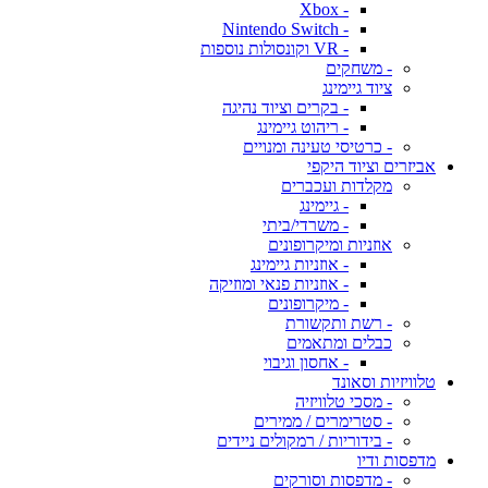
- Xbox
- Nintendo Switch
- VR וקונסולות נוספות
- משחקים
ציוד גיימינג
- בקרים וציוד נהיגה
- ריהוט גיימינג
- כרטיסי טעינה ומנויים
אביזרים וציוד היקפי
מקלדות ועכברים
- גיימינג
- משרדי/ביתי
אוזניות ומיקרופונים
- אוזניות גיימינג
- אוזניות פנאי ומוזיקה
- מיקרופונים
- רשת ותקשורת
כבלים ומתאמים
- אחסון וגיבוי
טלוויזיות וסאונד
- מסכי טלוויזיה
- סטרימרים / ממירים
- בידוריות / רמקולים ניידים
מדפסות ודיו
- מדפסות וסורקים