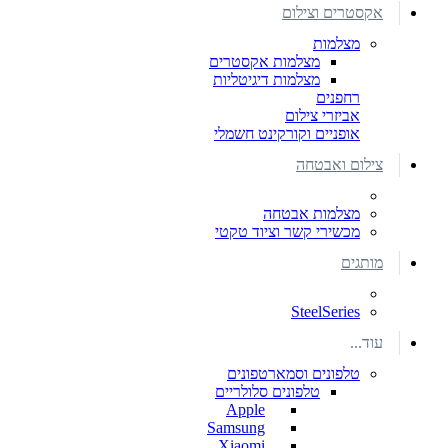
אקסטרים וצילום
מצלמות
מצלמות אקסטרים
מצלמות דיגיטליות
רחפנים
אביזרי צילום
אופניים וקורקינט חשמלי
צילום ואבטחה
מצלמות אבטחה
מכשירי קשר וציוד טקטי
מותגים
SteelSeries
עוד...
טלפונים וסמארטפונים
טלפונים סלולריים
Apple
Samsung
Xiaomi