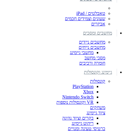
טאבלטים / iPad
שעונים וצמידים חכמים
אביזרים
מחשבים ומסכים
מחשבים ניידים
מחשבים נייחים
מחשבי גיימינג
מסכי מחשב
חומרה ורכיבים
גיימינג וקונסולות
קונסולות
PlayStation
Xbox
Nintendo Switch
VR וקונסולות נוספות
משחקים
ציוד גיימינג
בקרים וציוד נהיגה
ריהוט גיימינג
כרטיסי טעינה ומנויים