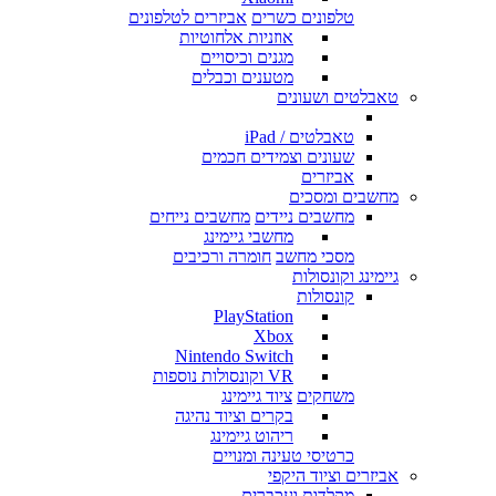
טלפונים כשרים
אביזרים לטלפונים
אוזניות אלחוטיות
מגנים וכיסויים
מטענים וכבלים
טאבלטים ושעונים
טאבלטים / iPad
שעונים וצמידים חכמים
אביזרים
מחשבים ומסכים
מחשבים ניידים
מחשבים נייחים
מחשבי גיימינג
מסכי מחשב
חומרה ורכיבים
גיימינג וקונסולות
קונסולות
PlayStation
Xbox
Nintendo Switch
VR וקונסולות נוספות
משחקים
ציוד גיימינג
בקרים וציוד נהיגה
ריהוט גיימינג
כרטיסי טעינה ומנויים
אביזרים וציוד היקפי
מקלדות ועכברים