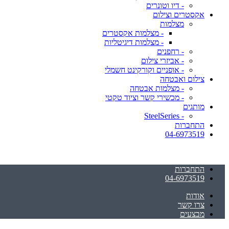
- דיו וטונרים
אקסטרים וצילום
מצלמות
- מצלמות אקסטרים
- מצלמות דיגיטליות
- רחפנים
- אביזרי צילום
- אופניים וקורקינט חשמלי
צילום ואבטחה
- מצלמות אבטחה
- מכשירי קשר וציוד טקטי
מותגים
- SteelSeries
התחברות
04-6973519
התחברות
04-6973519
אודות
צרו קשר
מבצעים