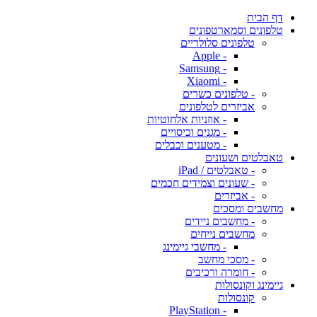
דף הבית
טלפונים וסמארטפונים
טלפונים סלולריים
- Apple
- Samsung
- Xiaomi
- טלפונים כשרים
אביזרים לטלפונים
- אוזניות אלחוטיות
- מגנים וכיסויים
- מטענים וכבלים
טאבלטים ושעונים
- טאבלטים / iPad
- שעונים וצמידים חכמים
- אביזרים
מחשבים ומסכים
- מחשבים ניידים
מחשבים נייחים
- מחשבי גיימינג
- מסכי מחשב
- חומרה ורכיבים
גיימינג וקונסולות
קונסולות
- PlayStation