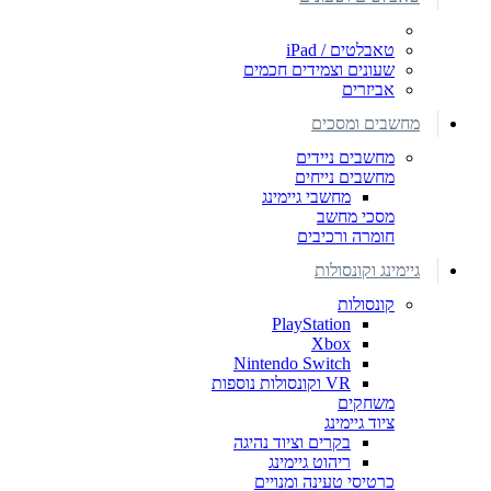
טאבלטים / iPad
שעונים וצמידים חכמים
אביזרים
מחשבים ומסכים
מחשבים ניידים
מחשבים נייחים
מחשבי גיימינג
מסכי מחשב
חומרה ורכיבים
גיימינג וקונסולות
קונסולות
PlayStation
Xbox
Nintendo Switch
VR וקונסולות נוספות
משחקים
ציוד גיימינג
בקרים וציוד נהיגה
ריהוט גיימינג
כרטיסי טעינה ומנויים