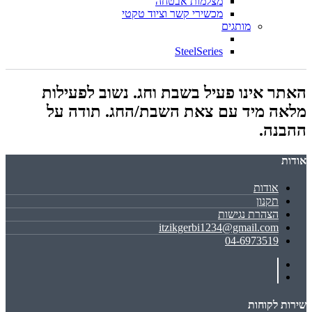
מצלמות אבטחה
מכשירי קשר וציוד טקטי
מותגים
SteelSeries
האתר אינו פעיל בשבת וחג. נשוב לפעילות
מלאה מיד עם צאת השבת/החג. תודה על
ההבנה.
אודות
אודות
תקנון
הצהרת נגישות
itzikgerbi1234@gmail.com
04-6973519
שירות לקוחות