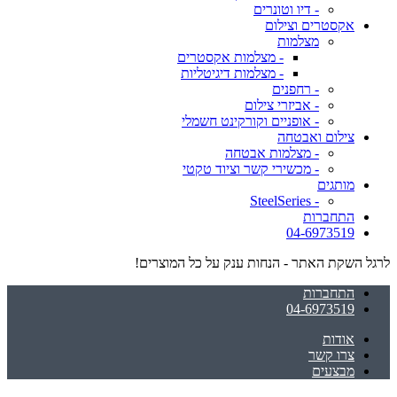
- דיו וטונרים
אקסטרים וצילום
מצלמות
- מצלמות אקסטרים
- מצלמות דיגיטליות
- רחפנים
- אביזרי צילום
- אופניים וקורקינט חשמלי
צילום ואבטחה
- מצלמות אבטחה
- מכשירי קשר וציוד טקטי
מותגים
- SteelSeries
התחברות
04-6973519
לרגל השקת האתר - הנחות ענק על כל המוצרים!
התחברות
04-6973519
אודות
צרו קשר
מבצעים