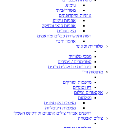
גיימינג
משרדי/ביתי
אוזניות ומיקרופונים
אוזניות גיימינג
אוזניות פנאי ומוזיקה
מיקרופונים
רשת ותקשורת
כבלים ומתאמים
אחסון וגיבוי
טלוויזיות וסאונד
מסכי טלוויזיה
סטרימרים / ממירים
בידוריות / רמקולים ניידים
מדפסות ודיו
מדפסות וסורקים
דיו וטונרים
אקסטרים וצילום
מצלמות
מצלמות אקסטרים
מצלמות דיגיטליות
רחפנים
אביזרי צילום
אופניים וקורקינט חשמלי
צילום ואבטחה