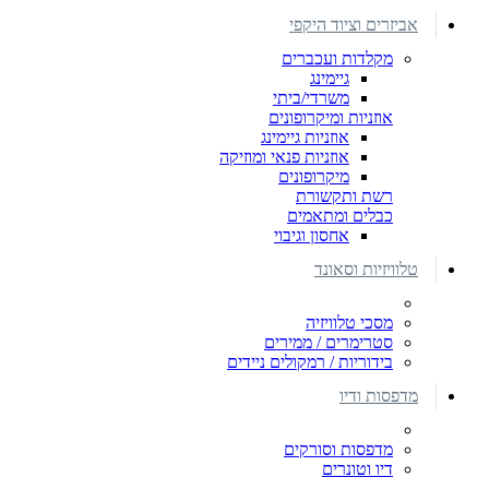
אביזרים וציוד היקפי
מקלדות ועכברים
גיימינג
משרדי/ביתי
אוזניות ומיקרופונים
אוזניות גיימינג
אוזניות פנאי ומוזיקה
מיקרופונים
רשת ותקשורת
כבלים ומתאמים
אחסון וגיבוי
טלוויזיות וסאונד
מסכי טלוויזיה
סטרימרים / ממירים
בידוריות / רמקולים ניידים
מדפסות ודיו
מדפסות וסורקים
דיו וטונרים