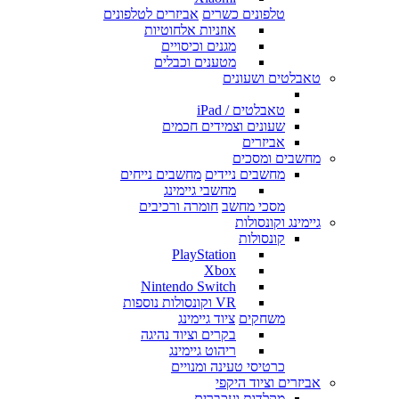
טלפונים כשרים
אביזרים לטלפונים
אוזניות אלחוטיות
מגנים וכיסויים
מטענים וכבלים
טאבלטים ושעונים
טאבלטים / iPad
שעונים וצמידים חכמים
אביזרים
מחשבים ומסכים
מחשבים ניידים
מחשבים נייחים
מחשבי גיימינג
מסכי מחשב
חומרה ורכיבים
גיימינג וקונסולות
קונסולות
PlayStation
Xbox
Nintendo Switch
VR וקונסולות נוספות
משחקים
ציוד גיימינג
בקרים וציוד נהיגה
ריהוט גיימינג
כרטיסי טעינה ומנויים
אביזרים וציוד היקפי
מקלדות ועכברים