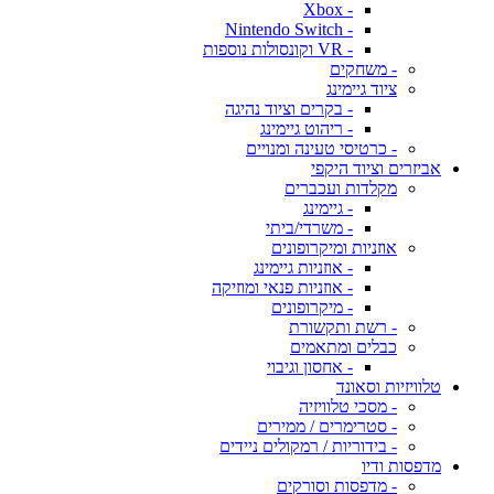
- Xbox
- Nintendo Switch
- VR וקונסולות נוספות
- משחקים
ציוד גיימינג
- בקרים וציוד נהיגה
- ריהוט גיימינג
- כרטיסי טעינה ומנויים
אביזרים וציוד היקפי
מקלדות ועכברים
- גיימינג
- משרדי/ביתי
אוזניות ומיקרופונים
- אוזניות גיימינג
- אוזניות פנאי ומוזיקה
- מיקרופונים
- רשת ותקשורת
כבלים ומתאמים
- אחסון וגיבוי
טלוויזיות וסאונד
- מסכי טלוויזיה
- סטרימרים / ממירים
- בידוריות / רמקולים ניידים
מדפסות ודיו
- מדפסות וסורקים