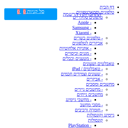
דף הבית
סל קניות
0
0
טלפונים וסמארטפונים
התחברות \ הרשמה
טלפונים סלולריים
- Apple
- Samsung
- Xiaomi
- טלפונים כשרים
אביזרים לטלפונים
- אוזניות אלחוטיות
- מגנים וכיסויים
- מטענים וכבלים
טאבלטים ושעונים
- טאבלטים / iPad
- שעונים וצמידים חכמים
- אביזרים
מחשבים ומסכים
- מחשבים ניידים
מחשבים נייחים
- מחשבי גיימינג
- מסכי מחשב
- חומרה ורכיבים
גיימינג וקונסולות
קונסולות
- PlayStation