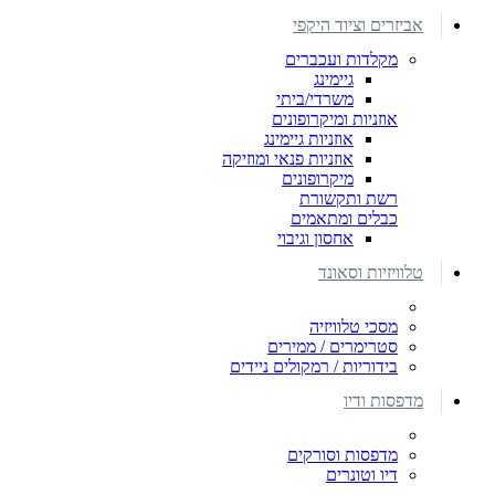
אביזרים וציוד היקפי
מקלדות ועכברים
גיימינג
משרדי/ביתי
אוזניות ומיקרופונים
אוזניות גיימינג
אוזניות פנאי ומוזיקה
מיקרופונים
רשת ותקשורת
כבלים ומתאמים
אחסון וגיבוי
טלוויזיות וסאונד
מסכי טלוויזיה
סטרימרים / ממירים
בידוריות / רמקולים ניידים
מדפסות ודיו
מדפסות וסורקים
דיו וטונרים