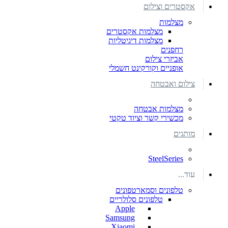
אקסטרים וצילום
מצלמות
מצלמות אקסטרים
מצלמות דיגיטליות
רחפנים
אביזרי צילום
אופניים וקורקינט חשמלי
צילום ואבטחה
מצלמות אבטחה
מכשירי קשר וציוד טקטי
מותגים
SteelSeries
עוד...
טלפונים וסמארטפונים
טלפונים סלולריים
Apple
Samsung
Xiaomi