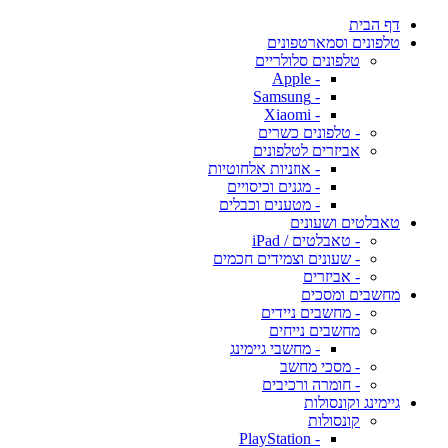
דף הבית
טלפונים וסמארטפונים
טלפונים סלולריים
- Apple
- Samsung
- Xiaomi
- טלפונים כשרים
אביזרים לטלפונים
- אוזניות אלחוטיות
- מגנים וכיסויים
- מטענים וכבלים
טאבלטים ושעונים
- טאבלטים / iPad
- שעונים וצמידים חכמים
- אביזרים
מחשבים ומסכים
- מחשבים ניידים
מחשבים נייחים
- מחשבי גיימינג
- מסכי מחשב
- חומרה ורכיבים
גיימינג וקונסולות
קונסולות
- PlayStation