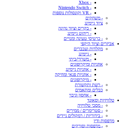
- Xbox
- Nintendo Switch
- VR וקונסולות נוספות
- משחקים
ציוד גיימינג
- בקרים וציוד נהיגה
- ריהוט גיימינג
- כרטיסי טעינה ומנויים
אביזרים וציוד היקפי
מקלדות ועכברים
- גיימינג
- משרדי/ביתי
אוזניות ומיקרופונים
- אוזניות גיימינג
- אוזניות פנאי ומוזיקה
- מיקרופונים
- רשת ותקשורת
כבלים ומתאמים
- אחסון וגיבוי
טלוויזיות וסאונד
- מסכי טלוויזיה
- סטרימרים / ממירים
- בידוריות / רמקולים ניידים
מדפסות ודיו
- מדפסות וסורקים