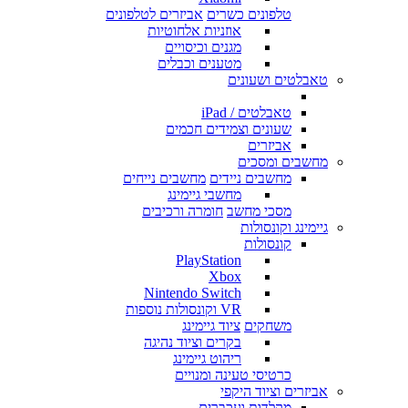
טלפונים כשרים
אביזרים לטלפונים
אוזניות אלחוטיות
מגנים וכיסויים
מטענים וכבלים
טאבלטים ושעונים
טאבלטים / iPad
שעונים וצמידים חכמים
אביזרים
מחשבים ומסכים
מחשבים ניידים
מחשבים נייחים
מחשבי גיימינג
מסכי מחשב
חומרה ורכיבים
גיימינג וקונסולות
קונסולות
PlayStation
Xbox
Nintendo Switch
VR וקונסולות נוספות
משחקים
ציוד גיימינג
בקרים וציוד נהיגה
ריהוט גיימינג
כרטיסי טעינה ומנויים
אביזרים וציוד היקפי
מקלדות ועכברים