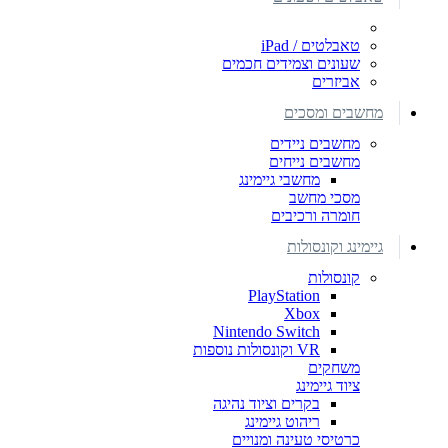
טאבלטים / iPad
שעונים וצמידים חכמים
אביזרים
מחשבים ומסכים
מחשבים ניידים
מחשבים נייחים
מחשבי גיימינג
מסכי מחשב
חומרה ורכיבים
גיימינג וקונסולות
קונסולות
PlayStation
Xbox
Nintendo Switch
VR וקונסולות נוספות
משחקים
ציוד גיימינג
בקרים וציוד נהיגה
ריהוט גיימינג
כרטיסי טעינה ומנויים