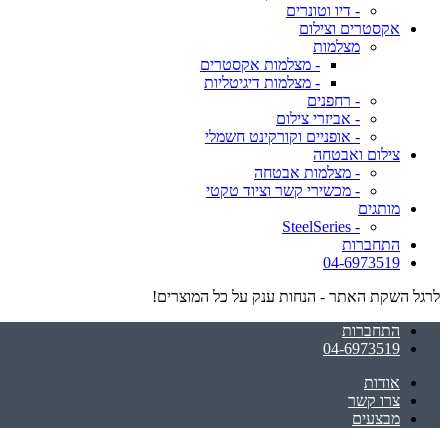
- דיו וטונרים
אקסטרים וצילום
מצלמות
- מצלמות אקסטרים
- מצלמות דיגיטליות
- רחפנים
- אביזרי צילום
- אופניים וקורקינט חשמלי
צילום ואבטחה
- מצלמות אבטחה
- מכשירי קשר וציוד טקטי
מותגים
- SteelSeries
התחברות
04-6973519
לרגל השקת האתר - הנחות ענק על כל המוצרים!
התחברות
04-6973519
אודות
צרו קשר
מבצעים