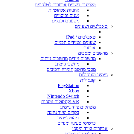
טלפונים כשרים
אביזרים לטלפונים
אוזניות אלחוטיות
מגנים וכיסויים
מטענים וכבלים
טאבלטים ושעונים
טאבלטים / iPad
שעונים וצמידים חכמים
אביזרים
מחשבים ומסכים
מחשבים ניידים
מחשבים נייחים
מחשבי גיימינג
מסכי מחשב
חומרה ורכיבים
גיימינג וקונסולות
קונסולות
PlayStation
Xbox
Nintendo Switch
VR וקונסולות נוספות
משחקים
ציוד גיימינג
בקרים וציוד נהיגה
ריהוט גיימינג
כרטיסי טעינה ומנויים
אביזרים וציוד היקפי
מקלדות ועכברים