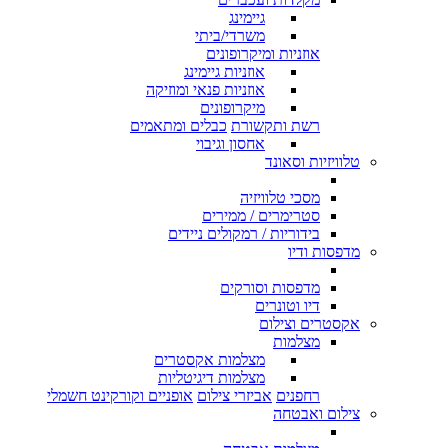
גיימינג
משרדי/ביתי
אוזניות ומיקרופונים
אוזניות גיימינג
אוזניות פנאי ומוזיקה
מיקרופונים
רשת ותקשורת
כבלים ומתאמים
אחסון וגיבוי
טלוויזיות וסאונד
מסכי טלוויזיה
סטרימרים / ממירים
בידוריות / רמקולים ניידים
מדפסות ודיו
מדפסות וסורקים
דיו וטונרים
אקסטרים וצילום
מצלמות
מצלמות אקסטרים
מצלמות דיגיטליות
רחפנים
אביזרי צילום
אופניים וקורקינט חשמלי
צילום ואבטחה