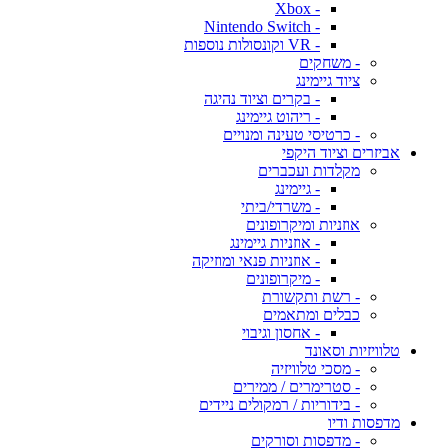
- Xbox
- Nintendo Switch
- VR וקונסולות נוספות
- משחקים
ציוד גיימינג
- בקרים וציוד נהיגה
- ריהוט גיימינג
- כרטיסי טעינה ומנויים
אביזרים וציוד היקפי
מקלדות ועכברים
- גיימינג
- משרדי/ביתי
אוזניות ומיקרופונים
- אוזניות גיימינג
- אוזניות פנאי ומוזיקה
- מיקרופונים
- רשת ותקשורת
כבלים ומתאמים
- אחסון וגיבוי
טלוויזיות וסאונד
- מסכי טלוויזיה
- סטרימרים / ממירים
- בידוריות / רמקולים ניידים
מדפסות ודיו
- מדפסות וסורקים