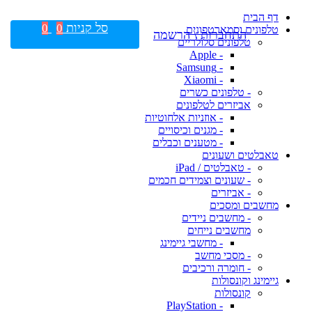
דף הבית
סל קניות
0
0
טלפונים וסמארטפונים
התחברות \ הרשמה
טלפונים סלולריים
- Apple
- Samsung
- Xiaomi
- טלפונים כשרים
אביזרים לטלפונים
- אוזניות אלחוטיות
- מגנים וכיסויים
- מטענים וכבלים
טאבלטים ושעונים
- טאבלטים / iPad
- שעונים וצמידים חכמים
- אביזרים
מחשבים ומסכים
- מחשבים ניידים
מחשבים נייחים
- מחשבי גיימינג
- מסכי מחשב
- חומרה ורכיבים
גיימינג וקונסולות
קונסולות
- PlayStation