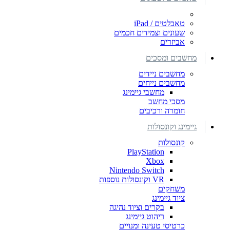
טאבלטים / iPad
שעונים וצמידים חכמים
אביזרים
מחשבים ומסכים
מחשבים ניידים
מחשבים נייחים
מחשבי גיימינג
מסכי מחשב
חומרה ורכיבים
גיימינג וקונסולות
קונסולות
PlayStation
Xbox
Nintendo Switch
VR וקונסולות נוספות
משחקים
ציוד גיימינג
בקרים וציוד נהיגה
ריהוט גיימינג
כרטיסי טעינה ומנויים