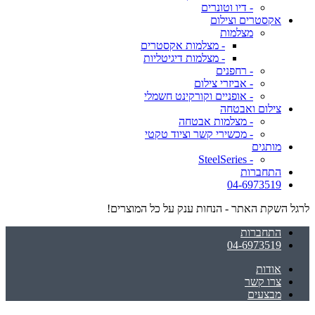
- דיו וטונרים
אקסטרים וצילום
מצלמות
- מצלמות אקסטרים
- מצלמות דיגיטליות
- רחפנים
- אביזרי צילום
- אופניים וקורקינט חשמלי
צילום ואבטחה
- מצלמות אבטחה
- מכשירי קשר וציוד טקטי
מותגים
- SteelSeries
התחברות
04-6973519
לרגל השקת האתר - הנחות ענק על כל המוצרים!
התחברות
04-6973519
אודות
צרו קשר
מבצעים