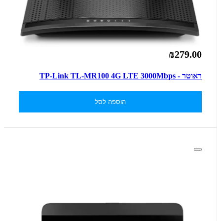
₪279.00
ראוטר - TP-Link TL-MR100 4G LTE 3000Mbps
הוספה לסל