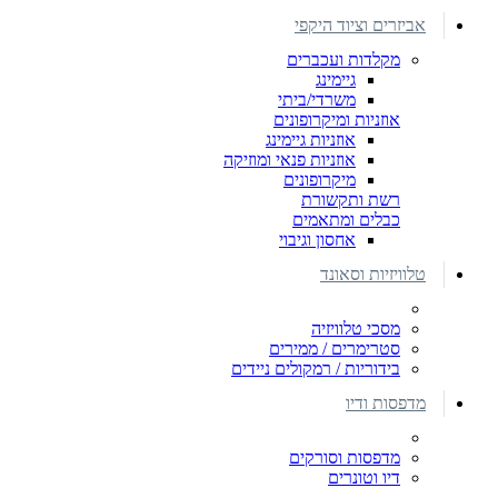
אביזרים וציוד היקפי
מקלדות ועכברים
גיימינג
משרדי/ביתי
אוזניות ומיקרופונים
אוזניות גיימינג
אוזניות פנאי ומוזיקה
מיקרופונים
רשת ותקשורת
כבלים ומתאמים
אחסון וגיבוי
טלוויזיות וסאונד
מסכי טלוויזיה
סטרימרים / ממירים
בידוריות / רמקולים ניידים
מדפסות ודיו
מדפסות וסורקים
דיו וטונרים