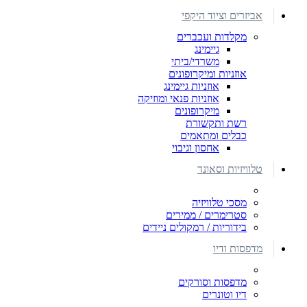
אביזרים וציוד היקפי
מקלדות ועכברים
גיימינג
משרדי/ביתי
אוזניות ומיקרופונים
אוזניות גיימינג
אוזניות פנאי ומוזיקה
מיקרופונים
רשת ותקשורת
כבלים ומתאמים
אחסון וגיבוי
טלוויזיות וסאונד
מסכי טלוויזיה
סטרימרים / ממירים
בידוריות / רמקולים ניידים
מדפסות ודיו
מדפסות וסורקים
דיו וטונרים