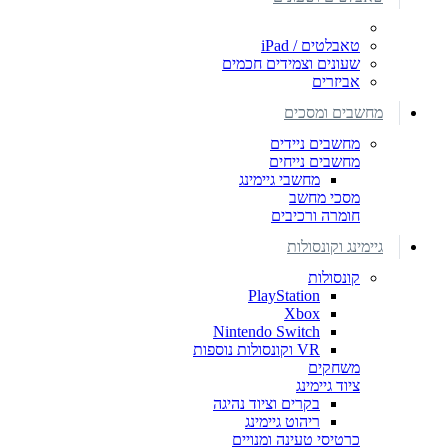
טאבלטים / iPad
שעונים וצמידים חכמים
אביזרים
מחשבים ומסכים
מחשבים ניידים
מחשבים נייחים
מחשבי גיימינג
מסכי מחשב
חומרה ורכיבים
גיימינג וקונסולות
קונסולות
PlayStation
Xbox
Nintendo Switch
VR וקונסולות נוספות
משחקים
ציוד גיימינג
בקרים וציוד נהיגה
ריהוט גיימינג
כרטיסי טעינה ומנויים