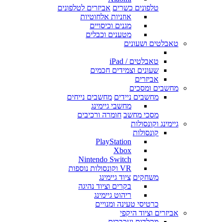
טלפונים כשרים
אביזרים לטלפונים
אוזניות אלחוטיות
מגנים וכיסויים
מטענים וכבלים
טאבלטים ושעונים
טאבלטים / iPad
שעונים וצמידים חכמים
אביזרים
מחשבים ומסכים
מחשבים ניידים
מחשבים נייחים
מחשבי גיימינג
מסכי מחשב
חומרה ורכיבים
גיימינג וקונסולות
קונסולות
PlayStation
Xbox
Nintendo Switch
VR וקונסולות נוספות
משחקים
ציוד גיימינג
בקרים וציוד נהיגה
ריהוט גיימינג
כרטיסי טעינה ומנויים
אביזרים וציוד היקפי
מקלדות ועכברים