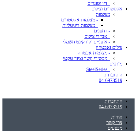
- דיו וטונרים
אקסטרים וצילום
מצלמות
- מצלמות אקסטרים
- מצלמות דיגיטליות
- רחפנים
- אביזרי צילום
- אופניים וקורקינט חשמלי
צילום ואבטחה
- מצלמות אבטחה
- מכשירי קשר וציוד טקטי
מותגים
- SteelSeries
התחברות
04-6973519
התחברות
04-6973519
אודות
צרו קשר
מבצעים