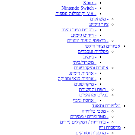
- Xbox
- Nintendo Switch
- VR וקונסולות נוספות
- משחקים
ציוד גיימינג
- בקרים וציוד נהיגה
- ריהוט גיימינג
- כרטיסי טעינה ומנויים
אביזרים וציוד היקפי
מקלדות ועכברים
- גיימינג
- משרדי/ביתי
אוזניות ומיקרופונים
- אוזניות גיימינג
- אוזניות פנאי ומוזיקה
- מיקרופונים
- רשת ותקשורת
כבלים ומתאמים
- אחסון וגיבוי
טלוויזיות וסאונד
- מסכי טלוויזיה
- סטרימרים / ממירים
- בידוריות / רמקולים ניידים
מדפסות ודיו
- מדפסות וסורקים