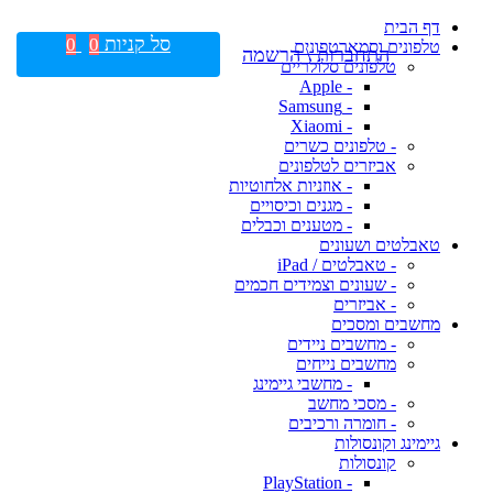
דף הבית
סל קניות
0
0
טלפונים וסמארטפונים
התחברות \ הרשמה
טלפונים סלולריים
- Apple
- Samsung
- Xiaomi
- טלפונים כשרים
אביזרים לטלפונים
- אוזניות אלחוטיות
- מגנים וכיסויים
- מטענים וכבלים
טאבלטים ושעונים
- טאבלטים / iPad
- שעונים וצמידים חכמים
- אביזרים
מחשבים ומסכים
- מחשבים ניידים
מחשבים נייחים
- מחשבי גיימינג
- מסכי מחשב
- חומרה ורכיבים
גיימינג וקונסולות
קונסולות
- PlayStation