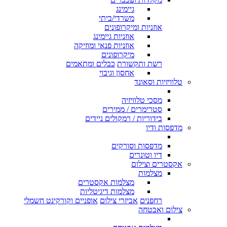
גיימינג
משרדי/ביתי
אוזניות ומיקרופונים
אוזניות גיימינג
אוזניות פנאי ומוזיקה
מיקרופונים
רשת ותקשורת
כבלים ומתאמים
אחסון וגיבוי
טלוויזיות וסאונד
מסכי טלוויזיה
סטרימרים / ממירים
בידוריות / רמקולים ניידים
מדפסות ודיו
מדפסות וסורקים
דיו וטונרים
אקסטרים וצילום
מצלמות
מצלמות אקסטרים
מצלמות דיגיטליות
רחפנים
אביזרי צילום
אופניים וקורקינט חשמלי
צילום ואבטחה