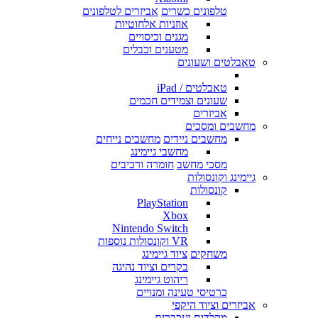
טלפונים כשרים
אביזרים לטלפונים
אוזניות אלחוטיות
מגנים וכיסויים
מטענים וכבלים
טאבלטים ושעונים
טאבלטים / iPad
שעונים וצמידים חכמים
אביזרים
מחשבים ומסכים
מחשבים ניידים
מחשבים נייחים
מחשבי גיימינג
מסכי מחשב
חומרה ורכיבים
גיימינג וקונסולות
קונסולות
PlayStation
Xbox
Nintendo Switch
VR וקונסולות נוספות
משחקים
ציוד גיימינג
בקרים וציוד נהיגה
ריהוט גיימינג
כרטיסי טעינה ומנויים
אביזרים וציוד היקפי
מקלדות ועכברים