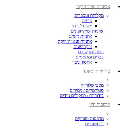
אביזרים וציוד היקפי
מקלדות ועכברים
גיימינג
משרדי/ביתי
אוזניות ומיקרופונים
אוזניות גיימינג
אוזניות פנאי ומוזיקה
מיקרופונים
רשת ותקשורת
כבלים ומתאמים
אחסון וגיבוי
טלוויזיות וסאונד
מסכי טלוויזיה
סטרימרים / ממירים
בידוריות / רמקולים ניידים
מדפסות ודיו
מדפסות וסורקים
דיו וטונרים