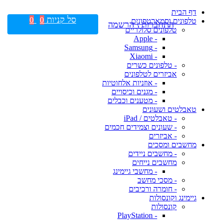
דף הבית
סל קניות
0
0
טלפונים וסמארטפונים
התחברות \ הרשמה
טלפונים סלולריים
- Apple
- Samsung
- Xiaomi
- טלפונים כשרים
אביזרים לטלפונים
- אוזניות אלחוטיות
- מגנים וכיסויים
- מטענים וכבלים
טאבלטים ושעונים
- טאבלטים / iPad
- שעונים וצמידים חכמים
- אביזרים
מחשבים ומסכים
- מחשבים ניידים
מחשבים נייחים
- מחשבי גיימינג
- מסכי מחשב
- חומרה ורכיבים
גיימינג וקונסולות
קונסולות
- PlayStation