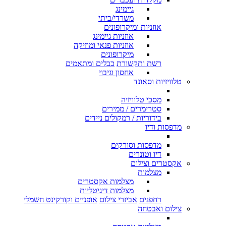
גיימינג
משרדי/ביתי
אוזניות ומיקרופונים
אוזניות גיימינג
אוזניות פנאי ומוזיקה
מיקרופונים
רשת ותקשורת
כבלים ומתאמים
אחסון וגיבוי
טלוויזיות וסאונד
מסכי טלוויזיה
סטרימרים / ממירים
בידוריות / רמקולים ניידים
מדפסות ודיו
מדפסות וסורקים
דיו וטונרים
אקסטרים וצילום
מצלמות
מצלמות אקסטרים
מצלמות דיגיטליות
רחפנים
אביזרי צילום
אופניים וקורקינט חשמלי
צילום ואבטחה