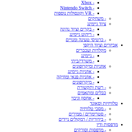
- Xbox
- Nintendo Switch
- VR וקונסולות נוספות
- משחקים
ציוד גיימינג
- בקרים וציוד נהיגה
- ריהוט גיימינג
- כרטיסי טעינה ומנויים
אביזרים וציוד היקפי
מקלדות ועכברים
- גיימינג
- משרדי/ביתי
אוזניות ומיקרופונים
- אוזניות גיימינג
- אוזניות פנאי ומוזיקה
- מיקרופונים
- רשת ותקשורת
כבלים ומתאמים
- אחסון וגיבוי
טלוויזיות וסאונד
- מסכי טלוויזיה
- סטרימרים / ממירים
- בידוריות / רמקולים ניידים
מדפסות ודיו
- מדפסות וסורקים