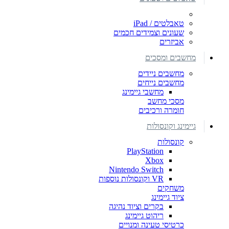
טאבלטים / iPad
שעונים וצמידים חכמים
אביזרים
מחשבים ומסכים
מחשבים ניידים
מחשבים נייחים
מחשבי גיימינג
מסכי מחשב
חומרה ורכיבים
גיימינג וקונסולות
קונסולות
PlayStation
Xbox
Nintendo Switch
VR וקונסולות נוספות
משחקים
ציוד גיימינג
בקרים וציוד נהיגה
ריהוט גיימינג
כרטיסי טעינה ומנויים