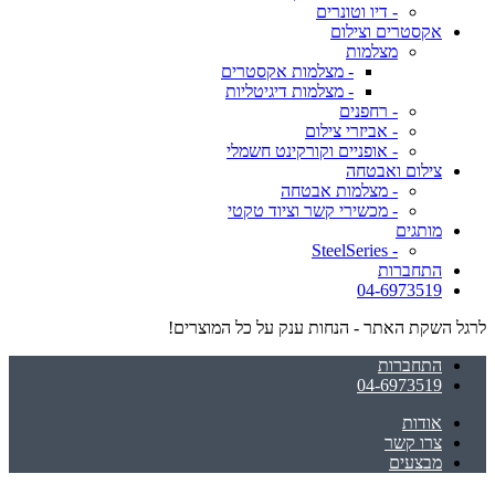
- דיו וטונרים
אקסטרים וצילום
מצלמות
- מצלמות אקסטרים
- מצלמות דיגיטליות
- רחפנים
- אביזרי צילום
- אופניים וקורקינט חשמלי
צילום ואבטחה
- מצלמות אבטחה
- מכשירי קשר וציוד טקטי
מותגים
- SteelSeries
התחברות
04-6973519
לרגל השקת האתר - הנחות ענק על כל המוצרים!
התחברות
04-6973519
אודות
צרו קשר
מבצעים