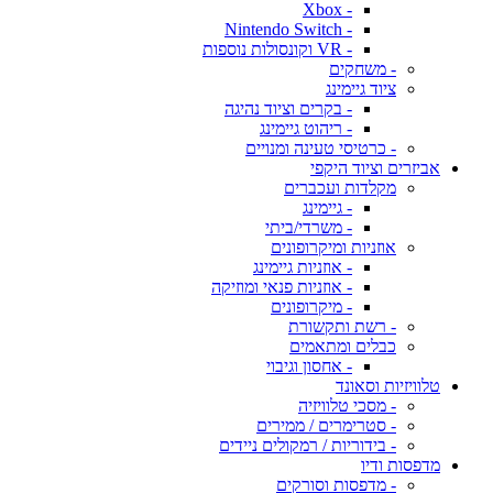
- Xbox
- Nintendo Switch
- VR וקונסולות נוספות
- משחקים
ציוד גיימינג
- בקרים וציוד נהיגה
- ריהוט גיימינג
- כרטיסי טעינה ומנויים
אביזרים וציוד היקפי
מקלדות ועכברים
- גיימינג
- משרדי/ביתי
אוזניות ומיקרופונים
- אוזניות גיימינג
- אוזניות פנאי ומוזיקה
- מיקרופונים
- רשת ותקשורת
כבלים ומתאמים
- אחסון וגיבוי
טלוויזיות וסאונד
- מסכי טלוויזיה
- סטרימרים / ממירים
- בידוריות / רמקולים ניידים
מדפסות ודיו
- מדפסות וסורקים