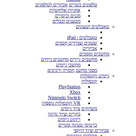
טלפונים כשרים
אביזרים לטלפונים
אוזניות אלחוטיות
מגנים וכיסויים
מטענים וכבלים
טאבלטים ושעונים
טאבלטים / iPad
שעונים וצמידים חכמים
אביזרים
מחשבים ומסכים
מחשבים ניידים
מחשבים נייחים
מחשבי גיימינג
מסכי מחשב
חומרה ורכיבים
גיימינג וקונסולות
קונסולות
PlayStation
Xbox
Nintendo Switch
VR וקונסולות נוספות
משחקים
ציוד גיימינג
בקרים וציוד נהיגה
ריהוט גיימינג
כרטיסי טעינה ומנויים
אביזרים וציוד היקפי
מקלדות ועכברים