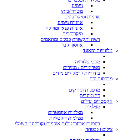
גיימינג
משרדי/ביתי
אוזניות ומיקרופונים
אוזניות גיימינג
אוזניות פנאי ומוזיקה
מיקרופונים
רשת ותקשורת
כבלים ומתאמים
אחסון וגיבוי
טלוויזיות וסאונד
מסכי טלוויזיה
סטרימרים / ממירים
בידוריות / רמקולים ניידים
מדפסות ודיו
מדפסות וסורקים
דיו וטונרים
אקסטרים וצילום
מצלמות
מצלמות אקסטרים
מצלמות דיגיטליות
רחפנים
אביזרי צילום
אופניים וקורקינט חשמלי
צילום ואבטחה