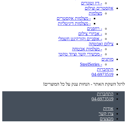
- דיו וטונרים
אקסטרים וצילום
מצלמות
- מצלמות אקסטרים
- מצלמות דיגיטליות
- רחפנים
- אביזרי צילום
- אופניים וקורקינט חשמלי
צילום ואבטחה
- מצלמות אבטחה
- מכשירי קשר וציוד טקטי
מותגים
- SteelSeries
התחברות
04-6973519
לרגל השקת האתר - הנחות ענק על כל המוצרים!
התחברות
04-6973519
אודות
צרו קשר
מבצעים