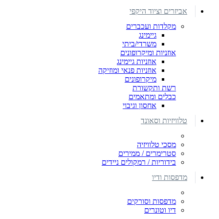
אביזרים וציוד היקפי
מקלדות ועכברים
גיימינג
משרדי/ביתי
אוזניות ומיקרופונים
אוזניות גיימינג
אוזניות פנאי ומוזיקה
מיקרופונים
רשת ותקשורת
כבלים ומתאמים
אחסון וגיבוי
טלוויזיות וסאונד
מסכי טלוויזיה
סטרימרים / ממירים
בידוריות / רמקולים ניידים
מדפסות ודיו
מדפסות וסורקים
דיו וטונרים