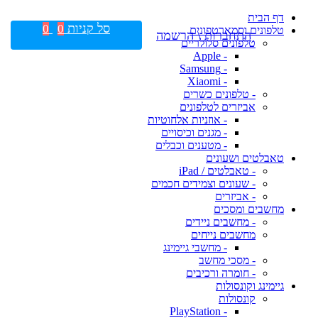
דף הבית
סל קניות
0
0
טלפונים וסמארטפונים
התחברות \ הרשמה
טלפונים סלולריים
- Apple
- Samsung
- Xiaomi
- טלפונים כשרים
אביזרים לטלפונים
- אוזניות אלחוטיות
- מגנים וכיסויים
- מטענים וכבלים
טאבלטים ושעונים
- טאבלטים / iPad
- שעונים וצמידים חכמים
- אביזרים
מחשבים ומסכים
- מחשבים ניידים
מחשבים נייחים
- מחשבי גיימינג
- מסכי מחשב
- חומרה ורכיבים
גיימינג וקונסולות
קונסולות
- PlayStation