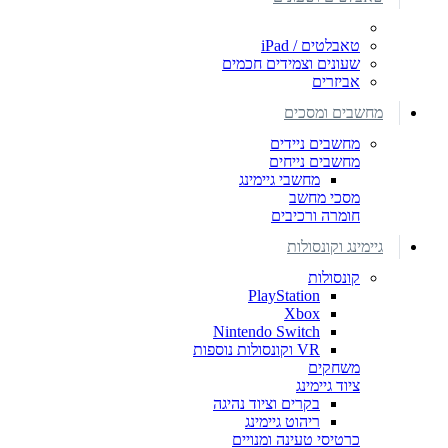
טאבלטים / iPad
שעונים וצמידים חכמים
אביזרים
מחשבים ומסכים
מחשבים ניידים
מחשבים נייחים
מחשבי גיימינג
מסכי מחשב
חומרה ורכיבים
גיימינג וקונסולות
קונסולות
PlayStation
Xbox
Nintendo Switch
VR וקונסולות נוספות
משחקים
ציוד גיימינג
בקרים וציוד נהיגה
ריהוט גיימינג
כרטיסי טעינה ומנויים