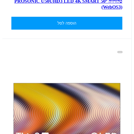
טלוויזיה ״50 PROSONIC U50UHD3 LED 4K SMART
(WebOS3)
הוספה לסל