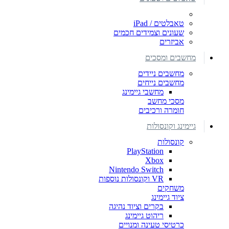
טאבלטים / iPad
שעונים וצמידים חכמים
אביזרים
מחשבים ומסכים
מחשבים ניידים
מחשבים נייחים
מחשבי גיימינג
מסכי מחשב
חומרה ורכיבים
גיימינג וקונסולות
קונסולות
PlayStation
Xbox
Nintendo Switch
VR וקונסולות נוספות
משחקים
ציוד גיימינג
בקרים וציוד נהיגה
ריהוט גיימינג
כרטיסי טעינה ומנויים