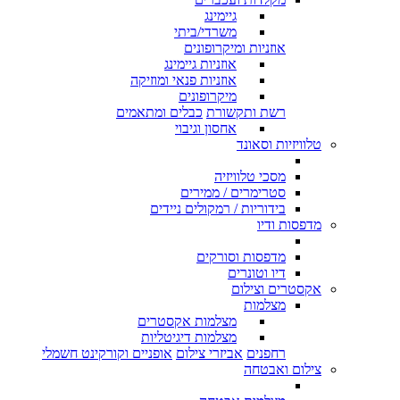
גיימינג
משרדי/ביתי
אוזניות ומיקרופונים
אוזניות גיימינג
אוזניות פנאי ומוזיקה
מיקרופונים
רשת ותקשורת
כבלים ומתאמים
אחסון וגיבוי
טלוויזיות וסאונד
מסכי טלוויזיה
סטרימרים / ממירים
בידוריות / רמקולים ניידים
מדפסות ודיו
מדפסות וסורקים
דיו וטונרים
אקסטרים וצילום
מצלמות
מצלמות אקסטרים
מצלמות דיגיטליות
רחפנים
אביזרי צילום
אופניים וקורקינט חשמלי
צילום ואבטחה