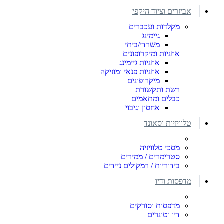
אביזרים וציוד היקפי
מקלדות ועכברים
גיימינג
משרדי/ביתי
אוזניות ומיקרופונים
אוזניות גיימינג
אוזניות פנאי ומוזיקה
מיקרופונים
רשת ותקשורת
כבלים ומתאמים
אחסון וגיבוי
טלוויזיות וסאונד
מסכי טלוויזיה
סטרימרים / ממירים
בידוריות / רמקולים ניידים
מדפסות ודיו
מדפסות וסורקים
דיו וטונרים