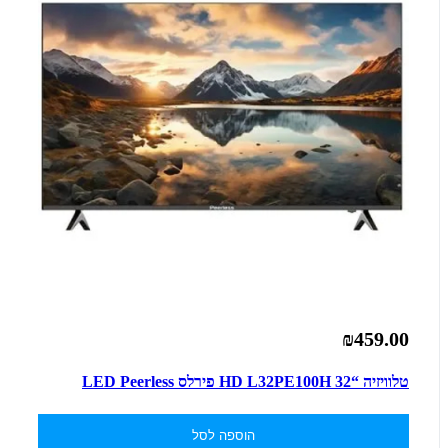
₪459.00
טלוויזיה “32 HD L32PE100H פירלס LED Peerless
הוספה לסל