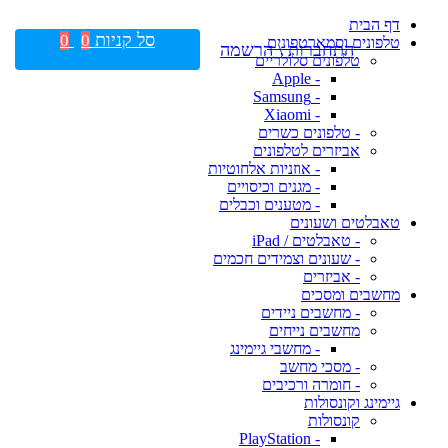
דף הבית
סל קניות
0
0
טלפונים וסמארטפונים
התחברות \ הרשמה
טלפונים סלולריים
- Apple
- Samsung
- Xiaomi
- טלפונים כשרים
אביזרים לטלפונים
- אוזניות אלחוטיות
- מגנים וכיסויים
- מטענים וכבלים
טאבלטים ושעונים
- טאבלטים / iPad
- שעונים וצמידים חכמים
- אביזרים
מחשבים ומסכים
- מחשבים ניידים
מחשבים נייחים
- מחשבי גיימינג
- מסכי מחשב
- חומרה ורכיבים
גיימינג וקונסולות
קונסולות
- PlayStation