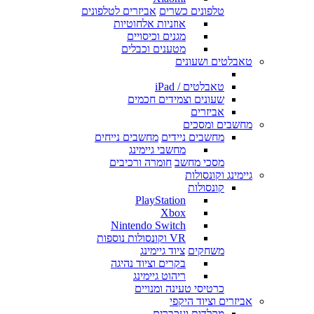
טלפונים כשרים
אביזרים לטלפונים
אוזניות אלחוטיות
מגנים וכיסויים
מטענים וכבלים
טאבלטים ושעונים
טאבלטים / iPad
שעונים וצמידים חכמים
אביזרים
מחשבים ומסכים
מחשבים ניידים
מחשבים נייחים
מחשבי גיימינג
מסכי מחשב
חומרה ורכיבים
גיימינג וקונסולות
קונסולות
PlayStation
Xbox
Nintendo Switch
VR וקונסולות נוספות
משחקים
ציוד גיימינג
בקרים וציוד נהיגה
ריהוט גיימינג
כרטיסי טעינה ומנויים
אביזרים וציוד היקפי
מקלדות ועכברים