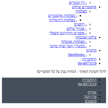
- דיו וטונרים
אקסטרים וצילום
מצלמות
- מצלמות אקסטרים
- מצלמות דיגיטליות
- רחפנים
- אביזרי צילום
- אופניים וקורקינט חשמלי
צילום ואבטחה
- מצלמות אבטחה
- מכשירי קשר וציוד טקטי
מותגים
- SteelSeries
התחברות
04-6973519
לרגל השקת האתר - הנחות ענק על כל המוצרים!
התחברות
04-6973519
אודות
צרו קשר
מבצעים