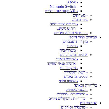
- Xbox
- Nintendo Switch
- VR וקונסולות נוספות
- משחקים
ציוד גיימינג
- בקרים וציוד נהיגה
- ריהוט גיימינג
- כרטיסי טעינה ומנויים
אביזרים וציוד היקפי
מקלדות ועכברים
- גיימינג
- משרדי/ביתי
אוזניות ומיקרופונים
- אוזניות גיימינג
- אוזניות פנאי ומוזיקה
- מיקרופונים
- רשת ותקשורת
כבלים ומתאמים
- אחסון וגיבוי
טלוויזיות וסאונד
- מסכי טלוויזיה
- סטרימרים / ממירים
- בידוריות / רמקולים ניידים
מדפסות ודיו
- מדפסות וסורקים