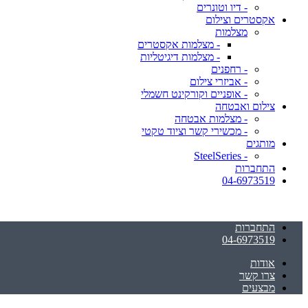
- דיו וטונרים
אקסטרים וצילום
מצלמות
- מצלמות אקסטרים
- מצלמות דיגיטליות
- רחפנים
- אביזרי צילום
- אופניים וקורקינט חשמלי
צילום ואבטחה
- מצלמות אבטחה
- מכשירי קשר וציוד טקטי
מותגים
- SteelSeries
התחברות
04-6973519
התחברות
04-6973519
אודות
צרו קשר
מבצעים