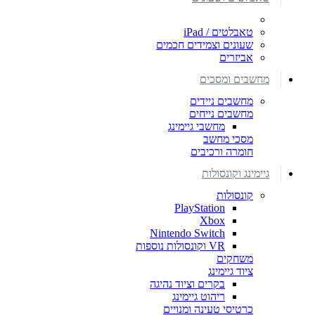
טאבלטים / iPad
שעונים וצמידים חכמים
אביזרים
מחשבים ומסכים
מחשבים ניידים
מחשבים נייחים
מחשבי גיימינג
מסכי מחשב
חומרה ורכיבים
גיימינג וקונסולות
קונסולות
PlayStation
Xbox
Nintendo Switch
VR וקונסולות נוספות
משחקים
ציוד גיימינג
בקרים וציוד נהיגה
ריהוט גיימינג
כרטיסי טעינה ומנויים