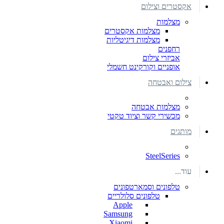
אקסטרים וצילום
מצלמות
מצלמות אקסטרים
מצלמות דיגיטליות
רחפנים
אביזרי צילום
אופניים וקורקינט חשמלי
צילום ואבטחה
מצלמות אבטחה
מכשירי קשר וציוד טקטי
מותגים
SteelSeries
עוד...
טלפונים וסמארטפונים
טלפונים סלולריים
Apple
Samsung
Xiaomi