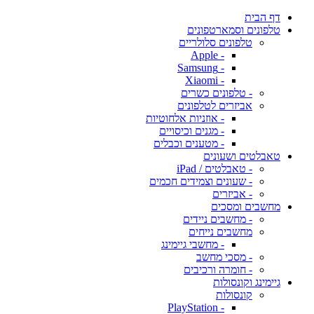
דף הבית
טלפונים וסמארטפונים
טלפונים סלולריים
- Apple
- Samsung
- Xiaomi
- טלפונים כשרים
אביזרים לטלפונים
- אוזניות אלחוטיות
- מגנים וכיסויים
- מטענים וכבלים
טאבלטים ושעונים
- טאבלטים / iPad
- שעונים וצמידים חכמים
- אביזרים
מחשבים ומסכים
- מחשבים ניידים
מחשבים נייחים
- מחשבי גיימינג
- מסכי מחשב
- חומרה ורכיבים
גיימינג וקונסולות
קונסולות
- PlayStation