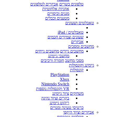
טלפונים כשרים
אביזרים לטלפונים
אוזניות אלחוטיות
מגנים וכיסויים
מטענים וכבלים
טאבלטים ושעונים
טאבלטים / iPad
שעונים וצמידים חכמים
אביזרים
מחשבים ומסכים
מחשבים ניידים
מחשבים נייחים
מחשבי גיימינג
מסכי מחשב
חומרה ורכיבים
גיימינג וקונסולות
קונסולות
PlayStation
Xbox
Nintendo Switch
VR וקונסולות נוספות
משחקים
ציוד גיימינג
בקרים וציוד נהיגה
ריהוט גיימינג
כרטיסי טעינה ומנויים
אביזרים וציוד היקפי
מקלדות ועכברים