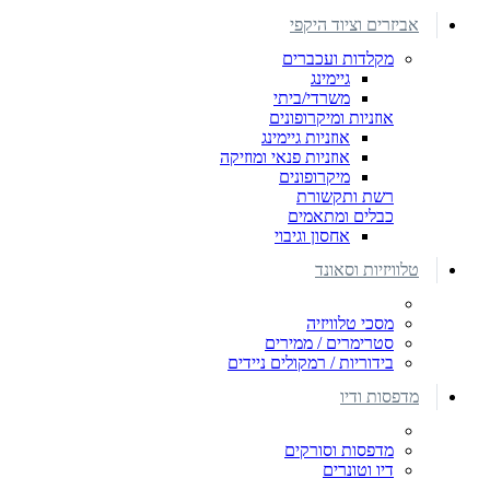
אביזרים וציוד היקפי
מקלדות ועכברים
גיימינג
משרדי/ביתי
אוזניות ומיקרופונים
אוזניות גיימינג
אוזניות פנאי ומוזיקה
מיקרופונים
רשת ותקשורת
כבלים ומתאמים
אחסון וגיבוי
טלוויזיות וסאונד
מסכי טלוויזיה
סטרימרים / ממירים
בידוריות / רמקולים ניידים
מדפסות ודיו
מדפסות וסורקים
דיו וטונרים