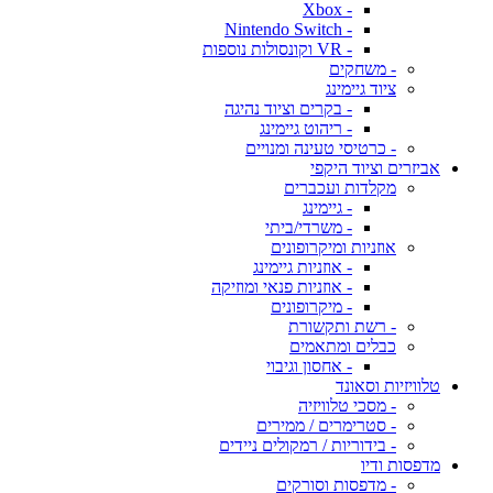
- Xbox
- Nintendo Switch
- VR וקונסולות נוספות
- משחקים
ציוד גיימינג
- בקרים וציוד נהיגה
- ריהוט גיימינג
- כרטיסי טעינה ומנויים
אביזרים וציוד היקפי
מקלדות ועכברים
- גיימינג
- משרדי/ביתי
אוזניות ומיקרופונים
- אוזניות גיימינג
- אוזניות פנאי ומוזיקה
- מיקרופונים
- רשת ותקשורת
כבלים ומתאמים
- אחסון וגיבוי
טלוויזיות וסאונד
- מסכי טלוויזיה
- סטרימרים / ממירים
- בידוריות / רמקולים ניידים
מדפסות ודיו
- מדפסות וסורקים