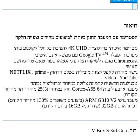
תיאור
הסטרימר עם המעבד החזק ביותר! לביצועים מהירים וצפייה חלקה
סטרימר איכותי ברזולוציית 4K UHD להפיכת כל חלל לקולנוע ביתי
TM
מערכת הפעלה Google TV
עם ממשק אינטואיטיבי
Chromecast מובנה לשיקוף המידע מהסמארטפון, טאבלט והמחשב
האישי
גישה מהירה לאפליקציות מובילות בשלט הרחוק - NETFLIX , prime
video , YouTube
טכנולוגיה חדשנית לתמונה צלולה במיוחד וברזולוציה גבוהה
מעבד ארבע ליבות Cortex-A55 64 חזק במיוחד (25% מהיר יותר מהדור
הקודם)
מעבד גרפי ARM G310 V2 (ביצועים משופרים 130% מהדור הקודם)
זיכרון אחסון 32GB (שדרוג מ- 16GB בדגם הקודם)
דגם:
TV Box S 3rd-Gen