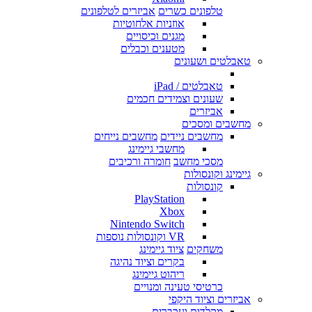
טלפונים כשרים
אביזרים לטלפונים
אוזניות אלחוטיות
מגנים וכיסויים
מטענים וכבלים
טאבלטים ושעונים
טאבלטים / iPad
שעונים וצמידים חכמים
אביזרים
מחשבים ומסכים
מחשבים ניידים
מחשבים נייחים
מחשבי גיימינג
מסכי מחשב
חומרה ורכיבים
גיימינג וקונסולות
קונסולות
PlayStation
Xbox
Nintendo Switch
VR וקונסולות נוספות
משחקים
ציוד גיימינג
בקרים וציוד נהיגה
ריהוט גיימינג
כרטיסי טעינה ומנויים
אביזרים וציוד היקפי
מקלדות ועכברים