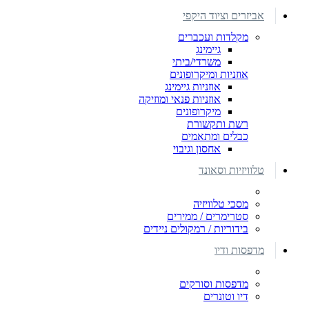
אביזרים וציוד היקפי
מקלדות ועכברים
גיימינג
משרדי/ביתי
אוזניות ומיקרופונים
אוזניות גיימינג
אוזניות פנאי ומוזיקה
מיקרופונים
רשת ותקשורת
כבלים ומתאמים
אחסון וגיבוי
טלוויזיות וסאונד
מסכי טלוויזיה
סטרימרים / ממירים
בידוריות / רמקולים ניידים
מדפסות ודיו
מדפסות וסורקים
דיו וטונרים