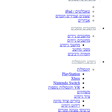
טאבלטים / iPad
שעונים וצמידים חכמים
אביזרים
מחשבים ומסכים
מחשבים ניידים
מחשבים נייחים
מחשבי גיימינג
מסכי מחשב
חומרה ורכיבים
גיימינג וקונסולות
קונסולות
PlayStation
Xbox
Nintendo Switch
VR וקונסולות נוספות
משחקים
ציוד גיימינג
בקרים וציוד נהיגה
ריהוט גיימינג
כרטיסי טעינה ומנויים