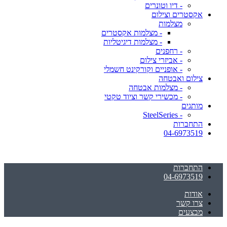
- דיו וטונרים
אקסטרים וצילום
מצלמות
- מצלמות אקסטרים
- מצלמות דיגיטליות
- רחפנים
- אביזרי צילום
- אופניים וקורקינט חשמלי
צילום ואבטחה
- מצלמות אבטחה
- מכשירי קשר וציוד טקטי
מותגים
- SteelSeries
התחברות
04-6973519
התחברות
04-6973519
אודות
צרו קשר
מבצעים