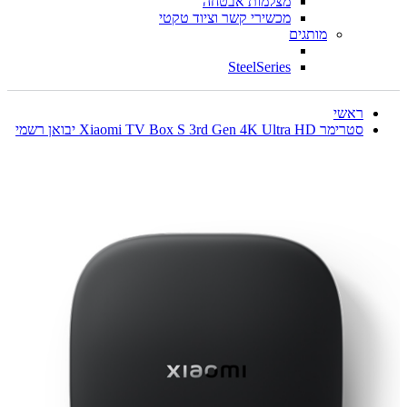
מצלמות אבטחה
מכשירי קשר וציוד טקטי
מותגים
SteelSeries
ראשי
סטרימר Xiaomi TV Box S 3rd Gen 4K Ultra HD יבואן רשמי