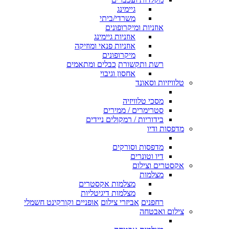
גיימינג
משרדי/ביתי
אוזניות ומיקרופונים
אוזניות גיימינג
אוזניות פנאי ומוזיקה
מיקרופונים
רשת ותקשורת
כבלים ומתאמים
אחסון וגיבוי
טלוויזיות וסאונד
מסכי טלוויזיה
סטרימרים / ממירים
בידוריות / רמקולים ניידים
מדפסות ודיו
מדפסות וסורקים
דיו וטונרים
אקסטרים וצילום
מצלמות
מצלמות אקסטרים
מצלמות דיגיטליות
רחפנים
אביזרי צילום
אופניים וקורקינט חשמלי
צילום ואבטחה