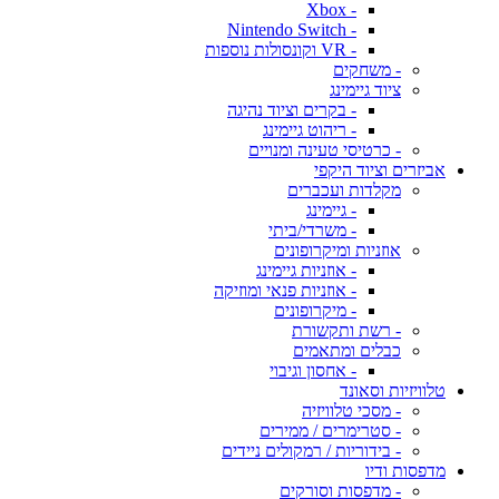
- Xbox
- Nintendo Switch
- VR וקונסולות נוספות
- משחקים
ציוד גיימינג
- בקרים וציוד נהיגה
- ריהוט גיימינג
- כרטיסי טעינה ומנויים
אביזרים וציוד היקפי
מקלדות ועכברים
- גיימינג
- משרדי/ביתי
אוזניות ומיקרופונים
- אוזניות גיימינג
- אוזניות פנאי ומוזיקה
- מיקרופונים
- רשת ותקשורת
כבלים ומתאמים
- אחסון וגיבוי
טלוויזיות וסאונד
- מסכי טלוויזיה
- סטרימרים / ממירים
- בידוריות / רמקולים ניידים
מדפסות ודיו
- מדפסות וסורקים