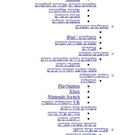
טלפונים כשרים
אביזרים לטלפונים
אוזניות אלחוטיות
מגנים וכיסויים
מטענים וכבלים
טאבלטים ושעונים
טאבלטים / iPad
שעונים וצמידים חכמים
אביזרים
מחשבים ומסכים
מחשבים ניידים
מחשבים נייחים
מחשבי גיימינג
מסכי מחשב
חומרה ורכיבים
גיימינג וקונסולות
קונסולות
PlayStation
Xbox
Nintendo Switch
VR וקונסולות נוספות
משחקים
ציוד גיימינג
בקרים וציוד נהיגה
ריהוט גיימינג
כרטיסי טעינה ומנויים
אביזרים וציוד היקפי
מקלדות ועכברים