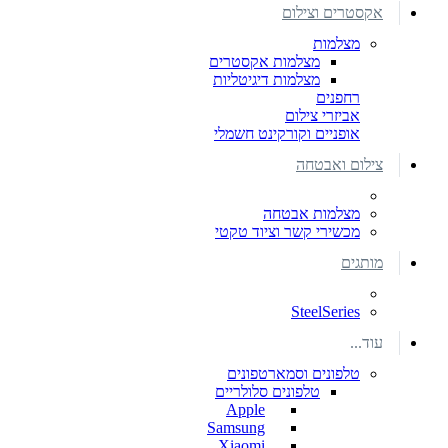
אקסטרים וצילום
מצלמות
מצלמות אקסטרים
מצלמות דיגיטליות
רחפנים
אביזרי צילום
אופניים וקורקינט חשמלי
צילום ואבטחה
מצלמות אבטחה
מכשירי קשר וציוד טקטי
מותגים
SteelSeries
עוד...
טלפונים וסמארטפונים
טלפונים סלולריים
Apple
Samsung
Xiaomi