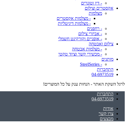
- דיו וטונרים
אקסטרים וצילום
מצלמות
- מצלמות אקסטרים
- מצלמות דיגיטליות
- רחפנים
- אביזרי צילום
- אופניים וקורקינט חשמלי
צילום ואבטחה
- מצלמות אבטחה
- מכשירי קשר וציוד טקטי
מותגים
- SteelSeries
התחברות
04-6973519
לרגל השקת האתר - הנחות ענק על כל המוצרים!
התחברות
04-6973519
אודות
צרו קשר
מבצעים