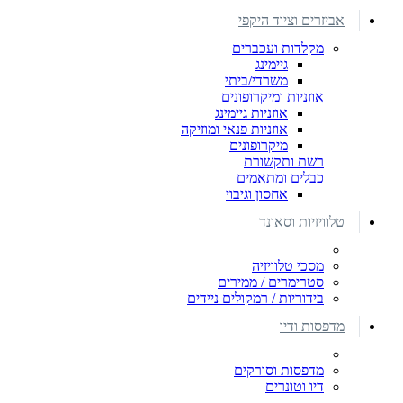
אביזרים וציוד היקפי
מקלדות ועכברים
גיימינג
משרדי/ביתי
אוזניות ומיקרופונים
אוזניות גיימינג
אוזניות פנאי ומוזיקה
מיקרופונים
רשת ותקשורת
כבלים ומתאמים
אחסון וגיבוי
טלוויזיות וסאונד
מסכי טלוויזיה
סטרימרים / ממירים
בידוריות / רמקולים ניידים
מדפסות ודיו
מדפסות וסורקים
דיו וטונרים