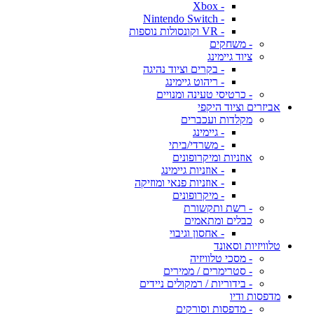
- Xbox
- Nintendo Switch
- VR וקונסולות נוספות
- משחקים
ציוד גיימינג
- בקרים וציוד נהיגה
- ריהוט גיימינג
- כרטיסי טעינה ומנויים
אביזרים וציוד היקפי
מקלדות ועכברים
- גיימינג
- משרדי/ביתי
אוזניות ומיקרופונים
- אוזניות גיימינג
- אוזניות פנאי ומוזיקה
- מיקרופונים
- רשת ותקשורת
כבלים ומתאמים
- אחסון וגיבוי
טלוויזיות וסאונד
- מסכי טלוויזיה
- סטרימרים / ממירים
- בידוריות / רמקולים ניידים
מדפסות ודיו
- מדפסות וסורקים