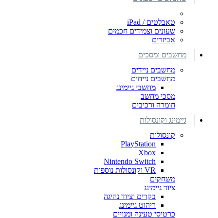
טאבלטים / iPad
שעונים וצמידים חכמים
אביזרים
מחשבים ומסכים
מחשבים ניידים
מחשבים נייחים
מחשבי גיימינג
מסכי מחשב
חומרה ורכיבים
גיימינג וקונסולות
קונסולות
PlayStation
Xbox
Nintendo Switch
VR וקונסולות נוספות
משחקים
ציוד גיימינג
בקרים וציוד נהיגה
ריהוט גיימינג
כרטיסי טעינה ומנויים