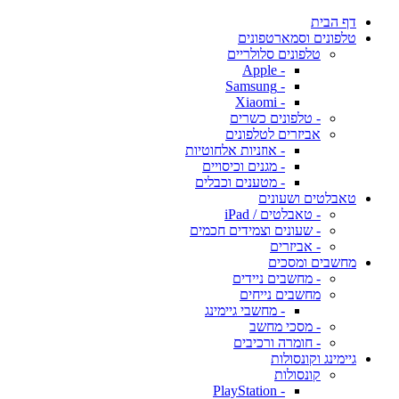
דף הבית
טלפונים וסמארטפונים
טלפונים סלולריים
- Apple
- Samsung
- Xiaomi
- טלפונים כשרים
אביזרים לטלפונים
- אוזניות אלחוטיות
- מגנים וכיסויים
- מטענים וכבלים
טאבלטים ושעונים
- טאבלטים / iPad
- שעונים וצמידים חכמים
- אביזרים
מחשבים ומסכים
- מחשבים ניידים
מחשבים נייחים
- מחשבי גיימינג
- מסכי מחשב
- חומרה ורכיבים
גיימינג וקונסולות
קונסולות
- PlayStation