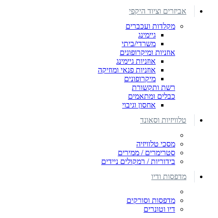
אביזרים וציוד היקפי
מקלדות ועכברים
גיימינג
משרדי/ביתי
אוזניות ומיקרופונים
אוזניות גיימינג
אוזניות פנאי ומוזיקה
מיקרופונים
רשת ותקשורת
כבלים ומתאמים
אחסון וגיבוי
טלוויזיות וסאונד
מסכי טלוויזיה
סטרימרים / ממירים
בידוריות / רמקולים ניידים
מדפסות ודיו
מדפסות וסורקים
דיו וטונרים