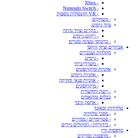
- Xbox
- Nintendo Switch
- VR וקונסולות נוספות
- משחקים
ציוד גיימינג
- בקרים וציוד נהיגה
- ריהוט גיימינג
- כרטיסי טעינה ומנויים
אביזרים וציוד היקפי
מקלדות ועכברים
- גיימינג
- משרדי/ביתי
אוזניות ומיקרופונים
- אוזניות גיימינג
- אוזניות פנאי ומוזיקה
- מיקרופונים
- רשת ותקשורת
כבלים ומתאמים
- אחסון וגיבוי
טלוויזיות וסאונד
- מסכי טלוויזיה
- סטרימרים / ממירים
- בידוריות / רמקולים ניידים
מדפסות ודיו
- מדפסות וסורקים