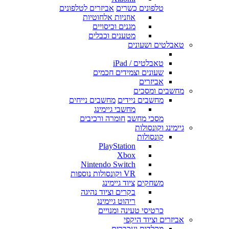
טלפונים כשרים
אביזרים לטלפונים
אוזניות אלחוטיות
מגנים וכיסויים
מטענים וכבלים
טאבלטים ושעונים
טאבלטים / iPad
שעונים וצמידים חכמים
אביזרים
מחשבים ומסכים
מחשבים ניידים
מחשבים נייחים
מחשבי גיימינג
מסכי מחשב
חומרה ורכיבים
גיימינג וקונסולות
קונסולות
PlayStation
Xbox
Nintendo Switch
VR וקונסולות נוספות
משחקים
ציוד גיימינג
בקרים וציוד נהיגה
ריהוט גיימינג
כרטיסי טעינה ומנויים
אביזרים וציוד היקפי
מקלדות ועכברים