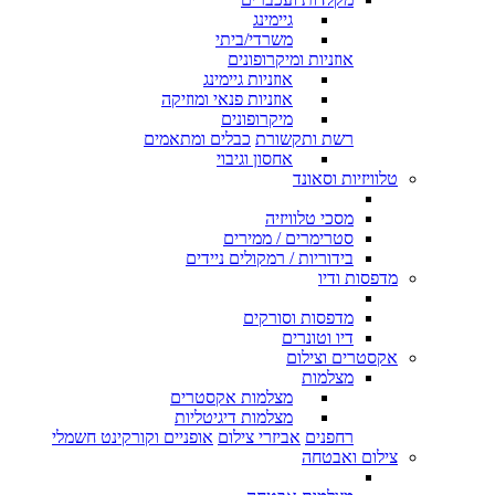
גיימינג
משרדי/ביתי
אוזניות ומיקרופונים
אוזניות גיימינג
אוזניות פנאי ומוזיקה
מיקרופונים
רשת ותקשורת
כבלים ומתאמים
אחסון וגיבוי
טלוויזיות וסאונד
מסכי טלוויזיה
סטרימרים / ממירים
בידוריות / רמקולים ניידים
מדפסות ודיו
מדפסות וסורקים
דיו וטונרים
אקסטרים וצילום
מצלמות
מצלמות אקסטרים
מצלמות דיגיטליות
רחפנים
אביזרי צילום
אופניים וקורקינט חשמלי
צילום ואבטחה