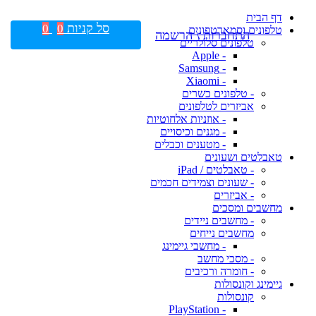
דף הבית
סל קניות
0
0
טלפונים וסמארטפונים
התחברות \ הרשמה
טלפונים סלולריים
- Apple
- Samsung
- Xiaomi
- טלפונים כשרים
אביזרים לטלפונים
- אוזניות אלחוטיות
- מגנים וכיסויים
- מטענים וכבלים
טאבלטים ושעונים
- טאבלטים / iPad
- שעונים וצמידים חכמים
- אביזרים
מחשבים ומסכים
- מחשבים ניידים
מחשבים נייחים
- מחשבי גיימינג
- מסכי מחשב
- חומרה ורכיבים
גיימינג וקונסולות
קונסולות
- PlayStation