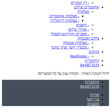
- דיו וטונרים
אקסטרים וצילום
מצלמות
- מצלמות אקסטרים
- מצלמות דיגיטליות
- רחפנים
- אביזרי צילום
- אופניים וקורקינט חשמלי
צילום ואבטחה
- מצלמות אבטחה
- מכשירי קשר וציוד טקטי
מותגים
- SteelSeries
התחברות
04-6973519
לרגל השקת האתר - הנחות ענק על כל המוצרים!
התחברות
04-6973519
אודות
צרו קשר
מבצעים