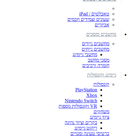
טאבלטים / iPad
שעונים וצמידים חכמים
אביזרים
מחשבים ומסכים
מחשבים ניידים
מחשבים נייחים
מחשבי גיימינג
מסכי מחשב
חומרה ורכיבים
גיימינג וקונסולות
קונסולות
PlayStation
Xbox
Nintendo Switch
VR וקונסולות נוספות
משחקים
ציוד גיימינג
בקרים וציוד נהיגה
ריהוט גיימינג
כרטיסי טעינה ומנויים