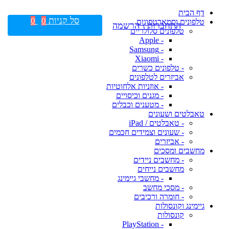
דף הבית
סל קניות
0
0
טלפונים וסמארטפונים
התחברות \ הרשמה
טלפונים סלולריים
- Apple
- Samsung
- Xiaomi
- טלפונים כשרים
אביזרים לטלפונים
- אוזניות אלחוטיות
- מגנים וכיסויים
- מטענים וכבלים
טאבלטים ושעונים
- טאבלטים / iPad
- שעונים וצמידים חכמים
- אביזרים
מחשבים ומסכים
- מחשבים ניידים
מחשבים נייחים
- מחשבי גיימינג
- מסכי מחשב
- חומרה ורכיבים
גיימינג וקונסולות
קונסולות
- PlayStation