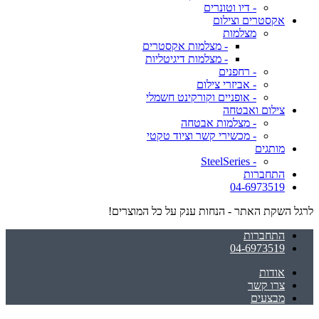
- דיו וטונרים
אקסטרים וצילום
מצלמות
- מצלמות אקסטרים
- מצלמות דיגיטליות
- רחפנים
- אביזרי צילום
- אופניים וקורקינט חשמלי
צילום ואבטחה
- מצלמות אבטחה
- מכשירי קשר וציוד טקטי
מותגים
- SteelSeries
התחברות
04-6973519
לרגל השקת האתר - הנחות ענק על כל המוצרים!
התחברות
04-6973519
אודות
צרו קשר
מבצעים