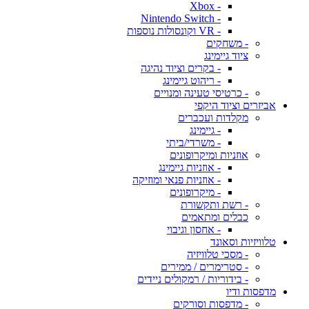
- Xbox
- Nintendo Switch
- VR וקונסולות נוספות
- משחקים
ציוד גיימינג
- בקרים וציוד נהיגה
- ריהוט גיימינג
- כרטיסי טעינה ומנויים
אביזרים וציוד היקפי
מקלדות ועכברים
- גיימינג
- משרדי/ביתי
אוזניות ומיקרופונים
- אוזניות גיימינג
- אוזניות פנאי ומוזיקה
- מיקרופונים
- רשת ותקשורת
כבלים ומתאמים
- אחסון וגיבוי
טלוויזיות וסאונד
- מסכי טלוויזיה
- סטרימרים / ממירים
- בידוריות / רמקולים ניידים
מדפסות ודיו
- מדפסות וסורקים