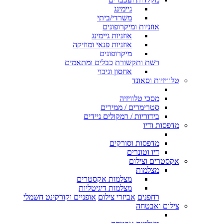
גיימינג
משרדי/ביתי
אוזניות ומיקרופונים
אוזניות גיימינג
אוזניות פנאי ומוזיקה
מיקרופונים
רשת ותקשורת
כבלים ומתאמים
אחסון וגיבוי
טלוויזיות וסאונד
מסכי טלוויזיה
סטרימרים / ממירים
בידוריות / רמקולים ניידים
מדפסות ודיו
מדפסות וסורקים
דיו וטונרים
אקסטרים וצילום
מצלמות
מצלמות אקסטרים
מצלמות דיגיטליות
רחפנים
אביזרי צילום
אופניים וקורקינט חשמלי
צילום ואבטחה