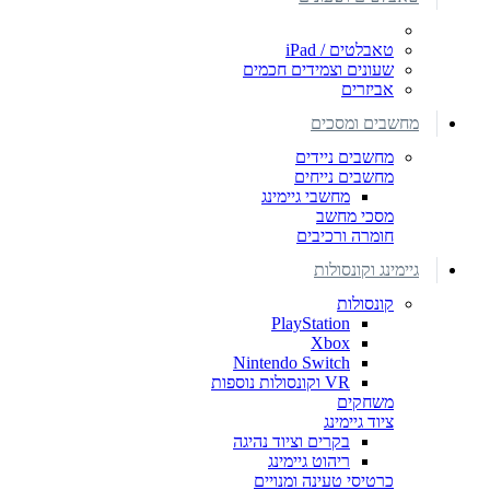
טאבלטים / iPad
שעונים וצמידים חכמים
אביזרים
מחשבים ומסכים
מחשבים ניידים
מחשבים נייחים
מחשבי גיימינג
מסכי מחשב
חומרה ורכיבים
גיימינג וקונסולות
קונסולות
PlayStation
Xbox
Nintendo Switch
VR וקונסולות נוספות
משחקים
ציוד גיימינג
בקרים וציוד נהיגה
ריהוט גיימינג
כרטיסי טעינה ומנויים