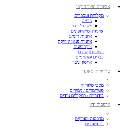
אביזרים וציוד היקפי
מקלדות ועכברים
גיימינג
משרדי/ביתי
אוזניות ומיקרופונים
אוזניות גיימינג
אוזניות פנאי ומוזיקה
מיקרופונים
רשת ותקשורת
כבלים ומתאמים
אחסון וגיבוי
טלוויזיות וסאונד
מסכי טלוויזיה
סטרימרים / ממירים
בידוריות / רמקולים ניידים
מדפסות ודיו
מדפסות וסורקים
דיו וטונרים