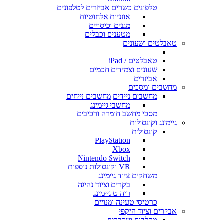
טלפונים כשרים
אביזרים לטלפונים
אוזניות אלחוטיות
מגנים וכיסויים
מטענים וכבלים
טאבלטים ושעונים
טאבלטים / iPad
שעונים וצמידים חכמים
אביזרים
מחשבים ומסכים
מחשבים ניידים
מחשבים נייחים
מחשבי גיימינג
מסכי מחשב
חומרה ורכיבים
גיימינג וקונסולות
קונסולות
PlayStation
Xbox
Nintendo Switch
VR וקונסולות נוספות
משחקים
ציוד גיימינג
בקרים וציוד נהיגה
ריהוט גיימינג
כרטיסי טעינה ומנויים
אביזרים וציוד היקפי
מקלדות ועכברים