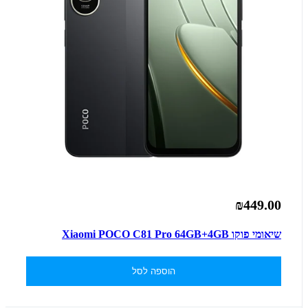
₪449.00
שיאומי פוקו Xiaomi POCO C81 Pro 64GB+4GB
הוספה לסל