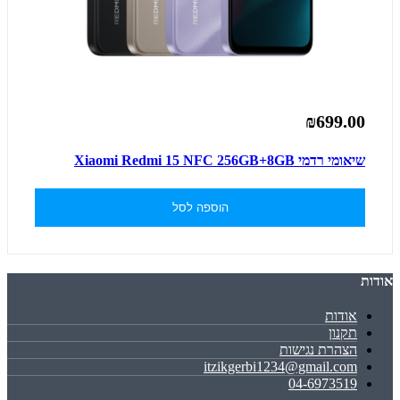
₪699.00
שיאומי רדמי Xiaomi Redmi 15 NFC 256GB+8GB
הוספה לסל
אודות
אודות
תקנון
הצהרת נגישות
itzikgerbi1234@gmail.com
04-6973519