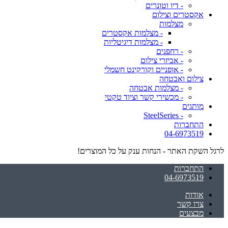
- דיו וטונרים
אקסטרים וצילום
מצלמות
- מצלמות אקסטרים
- מצלמות דיגיטליות
- רחפנים
- אביזרי צילום
- אופניים וקורקינט חשמלי
צילום ואבטחה
- מצלמות אבטחה
- מכשירי קשר וציוד טקטי
מותגים
- SteelSeries
התחברות
04-6973519
לרגל השקת האתר - הנחות ענק על כל המוצרים!
התחברות
04-6973519
אודות
צרו קשר
מבצעים