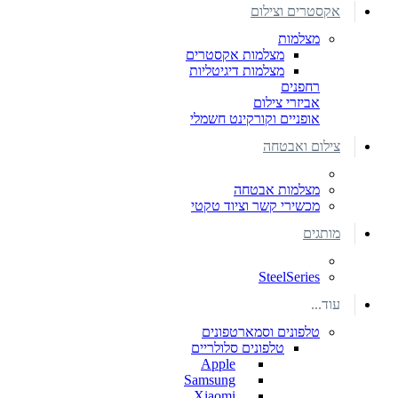
אקסטרים וצילום
מצלמות
מצלמות אקסטרים
מצלמות דיגיטליות
רחפנים
אביזרי צילום
אופניים וקורקינט חשמלי
צילום ואבטחה
מצלמות אבטחה
מכשירי קשר וציוד טקטי
מותגים
SteelSeries
עוד...
טלפונים וסמארטפונים
טלפונים סלולריים
Apple
Samsung
Xiaomi