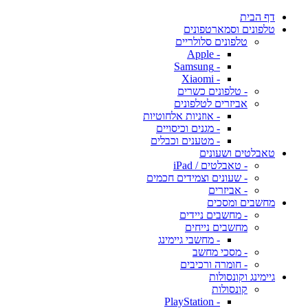
דף הבית
טלפונים וסמארטפונים
טלפונים סלולריים
- Apple
- Samsung
- Xiaomi
- טלפונים כשרים
אביזרים לטלפונים
- אוזניות אלחוטיות
- מגנים וכיסויים
- מטענים וכבלים
טאבלטים ושעונים
- טאבלטים / iPad
- שעונים וצמידים חכמים
- אביזרים
מחשבים ומסכים
- מחשבים ניידים
מחשבים נייחים
- מחשבי גיימינג
- מסכי מחשב
- חומרה ורכיבים
גיימינג וקונסולות
קונסולות
- PlayStation