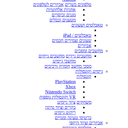
טלפונים כשרים
אביזרים לטלפונים
אוזניות אלחוטיות
מגנים וכיסויים
מטענים וכבלים
טאבלטים ושעונים
טאבלטים / iPad
שעונים וצמידים חכמים
אביזרים
מחשבים ומסכים
מחשבים ניידים
מחשבים נייחים
מחשבי גיימינג
מסכי מחשב
חומרה ורכיבים
גיימינג וקונסולות
קונסולות
PlayStation
Xbox
Nintendo Switch
VR וקונסולות נוספות
משחקים
ציוד גיימינג
בקרים וציוד נהיגה
ריהוט גיימינג
כרטיסי טעינה ומנויים
אביזרים וציוד היקפי
מקלדות ועכברים