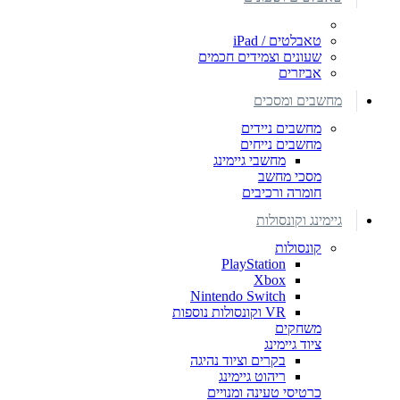
טאבלטים / iPad
שעונים וצמידים חכמים
אביזרים
מחשבים ומסכים
מחשבים ניידים
מחשבים נייחים
מחשבי גיימינג
מסכי מחשב
חומרה ורכיבים
גיימינג וקונסולות
קונסולות
PlayStation
Xbox
Nintendo Switch
VR וקונסולות נוספות
משחקים
ציוד גיימינג
בקרים וציוד נהיגה
ריהוט גיימינג
כרטיסי טעינה ומנויים