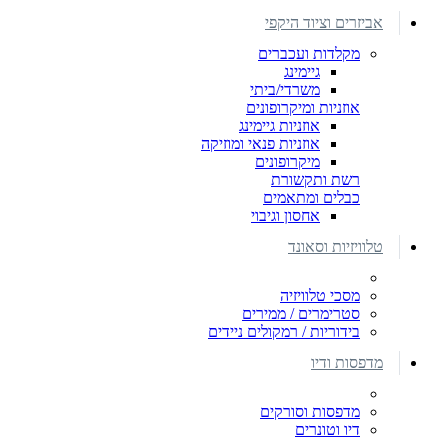
אביזרים וציוד היקפי
מקלדות ועכברים
גיימינג
משרדי/ביתי
אוזניות ומיקרופונים
אוזניות גיימינג
אוזניות פנאי ומוזיקה
מיקרופונים
רשת ותקשורת
כבלים ומתאמים
אחסון וגיבוי
טלוויזיות וסאונד
מסכי טלוויזיה
סטרימרים / ממירים
בידוריות / רמקולים ניידים
מדפסות ודיו
מדפסות וסורקים
דיו וטונרים