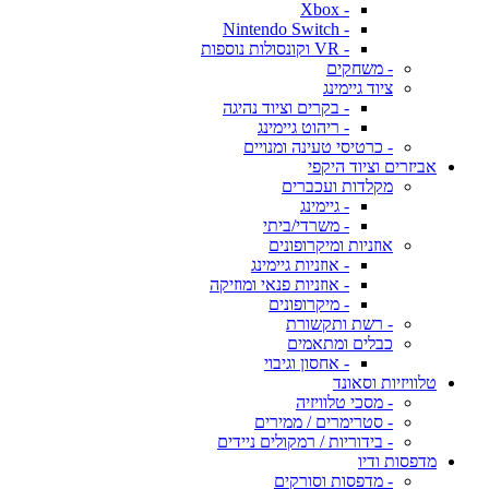
- Xbox
- Nintendo Switch
- VR וקונסולות נוספות
- משחקים
ציוד גיימינג
- בקרים וציוד נהיגה
- ריהוט גיימינג
- כרטיסי טעינה ומנויים
אביזרים וציוד היקפי
מקלדות ועכברים
- גיימינג
- משרדי/ביתי
אוזניות ומיקרופונים
- אוזניות גיימינג
- אוזניות פנאי ומוזיקה
- מיקרופונים
- רשת ותקשורת
כבלים ומתאמים
- אחסון וגיבוי
טלוויזיות וסאונד
- מסכי טלוויזיה
- סטרימרים / ממירים
- בידוריות / רמקולים ניידים
מדפסות ודיו
- מדפסות וסורקים