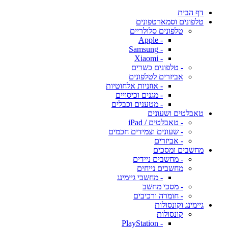
דף הבית
טלפונים וסמארטפונים
טלפונים סלולריים
- Apple
- Samsung
- Xiaomi
- טלפונים כשרים
אביזרים לטלפונים
- אוזניות אלחוטיות
- מגנים וכיסויים
- מטענים וכבלים
טאבלטים ושעונים
- טאבלטים / iPad
- שעונים וצמידים חכמים
- אביזרים
מחשבים ומסכים
- מחשבים ניידים
מחשבים נייחים
- מחשבי גיימינג
- מסכי מחשב
- חומרה ורכיבים
גיימינג וקונסולות
קונסולות
- PlayStation