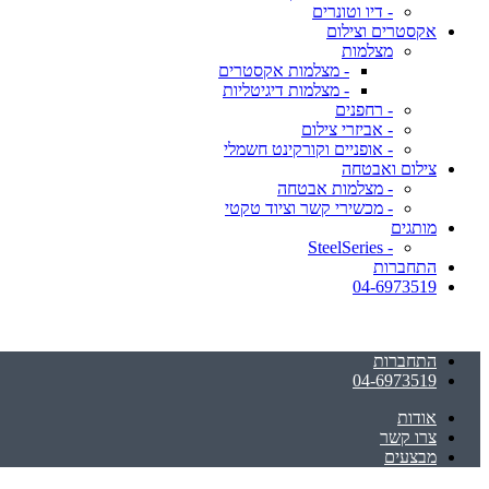
- דיו וטונרים
אקסטרים וצילום
מצלמות
- מצלמות אקסטרים
- מצלמות דיגיטליות
- רחפנים
- אביזרי צילום
- אופניים וקורקינט חשמלי
צילום ואבטחה
- מצלמות אבטחה
- מכשירי קשר וציוד טקטי
מותגים
- SteelSeries
התחברות
04-6973519
התחברות
04-6973519
אודות
צרו קשר
מבצעים