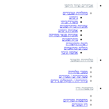
אביזרים וציוד היקפי
מקלדות ועכברים
גיימינג
משרדי/ביתי
אוזניות ומיקרופונים
אוזניות גיימינג
אוזניות פנאי ומוזיקה
מיקרופונים
רשת ותקשורת
כבלים ומתאמים
אחסון וגיבוי
טלוויזיות וסאונד
מסכי טלוויזיה
סטרימרים / ממירים
בידוריות / רמקולים ניידים
מדפסות ודיו
מדפסות וסורקים
דיו וטונרים