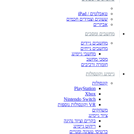
טאבלטים / iPad
שעונים וצמידים חכמים
אביזרים
מחשבים ומסכים
מחשבים ניידים
מחשבים נייחים
מחשבי גיימינג
מסכי מחשב
חומרה ורכיבים
גיימינג וקונסולות
קונסולות
PlayStation
Xbox
Nintendo Switch
VR וקונסולות נוספות
משחקים
ציוד גיימינג
בקרים וציוד נהיגה
ריהוט גיימינג
כרטיסי טעינה ומנויים