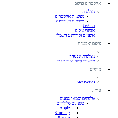
אקסטרים וצילום
מצלמות
מצלמות אקסטרים
מצלמות דיגיטליות
רחפנים
אביזרי צילום
אופניים וקורקינט חשמלי
צילום ואבטחה
מצלמות אבטחה
מכשירי קשר וציוד טקטי
מותגים
SteelSeries
עוד...
טלפונים וסמארטפונים
טלפונים סלולריים
Apple
Samsung
Xiaomi