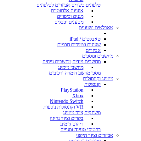
טלפונים כשרים
אביזרים לטלפונים
אוזניות אלחוטיות
מגנים וכיסויים
מטענים וכבלים
טאבלטים ושעונים
טאבלטים / iPad
שעונים וצמידים חכמים
אביזרים
מחשבים ומסכים
מחשבים ניידים
מחשבים נייחים
מחשבי גיימינג
מסכי מחשב
חומרה ורכיבים
גיימינג וקונסולות
קונסולות
PlayStation
Xbox
Nintendo Switch
VR וקונסולות נוספות
משחקים
ציוד גיימינג
בקרים וציוד נהיגה
ריהוט גיימינג
כרטיסי טעינה ומנויים
אביזרים וציוד היקפי
מקלדות ועכברים