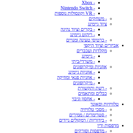
- Xbox
- Nintendo Switch
- VR וקונסולות נוספות
- משחקים
ציוד גיימינג
- בקרים וציוד נהיגה
- ריהוט גיימינג
- כרטיסי טעינה ומנויים
אביזרים וציוד היקפי
מקלדות ועכברים
- גיימינג
- משרדי/ביתי
אוזניות ומיקרופונים
- אוזניות גיימינג
- אוזניות פנאי ומוזיקה
- מיקרופונים
- רשת ותקשורת
כבלים ומתאמים
- אחסון וגיבוי
טלוויזיות וסאונד
- מסכי טלוויזיה
- סטרימרים / ממירים
- בידוריות / רמקולים ניידים
מדפסות ודיו
- מדפסות וסורקים