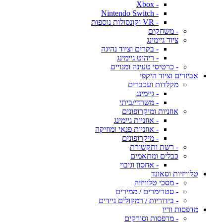
- Xbox
- Nintendo Switch
- VR וקונסולות נוספות
- משחקים
ציוד גיימינג
- בקרים וציוד נהיגה
- ריהוט גיימינג
- כרטיסי טעינה ומנויים
אביזרים וציוד היקפי
מקלדות ועכברים
- גיימינג
- משרדי/ביתי
אוזניות ומיקרופונים
- אוזניות גיימינג
- אוזניות פנאי ומוזיקה
- מיקרופונים
- רשת ותקשורת
כבלים ומתאמים
- אחסון וגיבוי
טלוויזיות וסאונד
- מסכי טלוויזיה
- סטרימרים / ממירים
- בידוריות / רמקולים ניידים
מדפסות ודיו
- מדפסות וסורקים