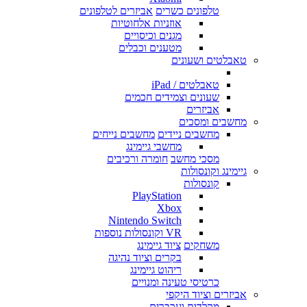
טלפונים כשרים
אביזרים לטלפונים
אוזניות אלחוטיות
מגנים וכיסויים
מטענים וכבלים
טאבלטים ושעונים
טאבלטים / iPad
שעונים וצמידים חכמים
אביזרים
מחשבים ומסכים
מחשבים ניידים
מחשבים נייחים
מחשבי גיימינג
מסכי מחשב
חומרה ורכיבים
גיימינג וקונסולות
קונסולות
PlayStation
Xbox
Nintendo Switch
VR וקונסולות נוספות
משחקים
ציוד גיימינג
בקרים וציוד נהיגה
ריהוט גיימינג
כרטיסי טעינה ומנויים
אביזרים וציוד היקפי
מקלדות ועכברים