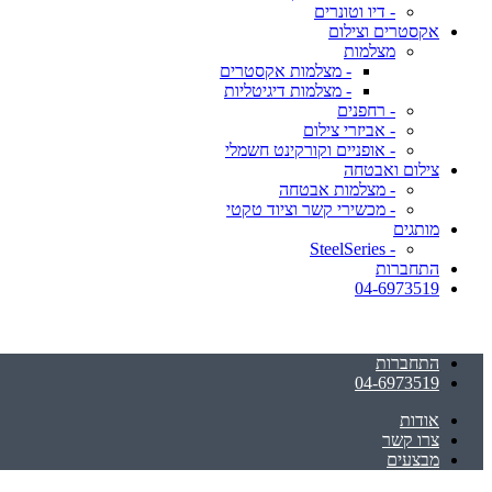
- דיו וטונרים
אקסטרים וצילום
מצלמות
- מצלמות אקסטרים
- מצלמות דיגיטליות
- רחפנים
- אביזרי צילום
- אופניים וקורקינט חשמלי
צילום ואבטחה
- מצלמות אבטחה
- מכשירי קשר וציוד טקטי
מותגים
- SteelSeries
התחברות
04-6973519
התחברות
04-6973519
אודות
צרו קשר
מבצעים