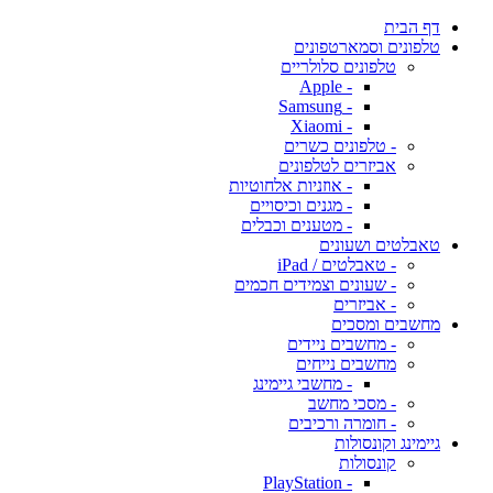
דף הבית
טלפונים וסמארטפונים
טלפונים סלולריים
- Apple
- Samsung
- Xiaomi
- טלפונים כשרים
אביזרים לטלפונים
- אוזניות אלחוטיות
- מגנים וכיסויים
- מטענים וכבלים
טאבלטים ושעונים
- טאבלטים / iPad
- שעונים וצמידים חכמים
- אביזרים
מחשבים ומסכים
- מחשבים ניידים
מחשבים נייחים
- מחשבי גיימינג
- מסכי מחשב
- חומרה ורכיבים
גיימינג וקונסולות
קונסולות
- PlayStation