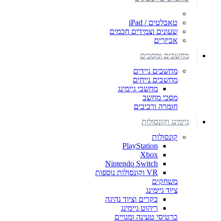
טאבלטים / iPad
שעונים וצמידים חכמים
אביזרים
מחשבים ומסכים
מחשבים ניידים
מחשבים נייחים
מחשבי גיימינג
מסכי מחשב
חומרה ורכיבים
גיימינג וקונסולות
קונסולות
PlayStation
Xbox
Nintendo Switch
VR וקונסולות נוספות
משחקים
ציוד גיימינג
בקרים וציוד נהיגה
ריהוט גיימינג
כרטיסי טעינה ומנויים