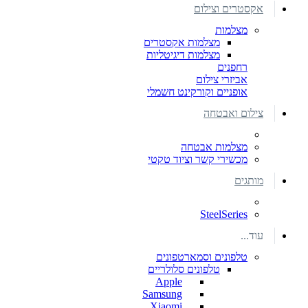
אקסטרים וצילום
מצלמות
מצלמות אקסטרים
מצלמות דיגיטליות
רחפנים
אביזרי צילום
אופניים וקורקינט חשמלי
צילום ואבטחה
מצלמות אבטחה
מכשירי קשר וציוד טקטי
מותגים
SteelSeries
עוד...
טלפונים וסמארטפונים
טלפונים סלולריים
Apple
Samsung
Xiaomi