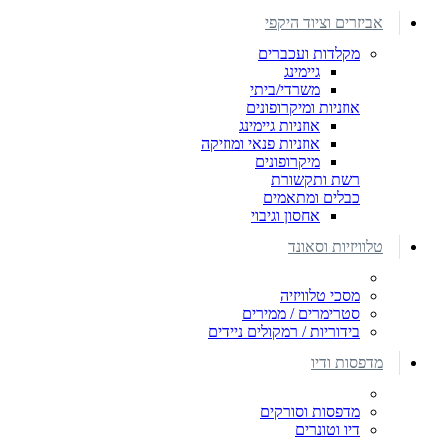
אביזרים וציוד היקפי
מקלדות ועכברים
גיימינג
משרדי/ביתי
אוזניות ומיקרופונים
אוזניות גיימינג
אוזניות פנאי ומוזיקה
מיקרופונים
רשת ותקשורת
כבלים ומתאמים
אחסון וגיבוי
טלוויזיות וסאונד
מסכי טלוויזיה
סטרימרים / ממירים
בידוריות / רמקולים ניידים
מדפסות ודיו
מדפסות וסורקים
דיו וטונרים