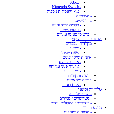
- Xbox
- Nintendo Switch
- VR וקונסולות נוספות
- משחקים
ציוד גיימינג
- בקרים וציוד נהיגה
- ריהוט גיימינג
- כרטיסי טעינה ומנויים
אביזרים וציוד היקפי
מקלדות ועכברים
- גיימינג
- משרדי/ביתי
אוזניות ומיקרופונים
- אוזניות גיימינג
- אוזניות פנאי ומוזיקה
- מיקרופונים
- רשת ותקשורת
כבלים ומתאמים
- אחסון וגיבוי
טלוויזיות וסאונד
- מסכי טלוויזיה
- סטרימרים / ממירים
- בידוריות / רמקולים ניידים
מדפסות ודיו
- מדפסות וסורקים