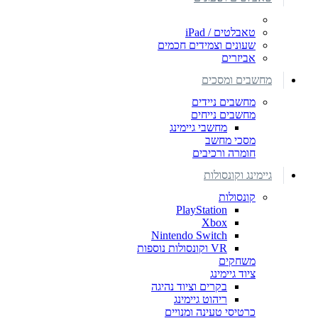
טאבלטים / iPad
שעונים וצמידים חכמים
אביזרים
מחשבים ומסכים
מחשבים ניידים
מחשבים נייחים
מחשבי גיימינג
מסכי מחשב
חומרה ורכיבים
גיימינג וקונסולות
קונסולות
PlayStation
Xbox
Nintendo Switch
VR וקונסולות נוספות
משחקים
ציוד גיימינג
בקרים וציוד נהיגה
ריהוט גיימינג
כרטיסי טעינה ומנויים