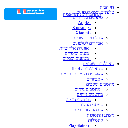
דף הבית
סל קניות
0
0
טלפונים וסמארטפונים
התחברות \ הרשמה
טלפונים סלולריים
- Apple
- Samsung
- Xiaomi
- טלפונים כשרים
אביזרים לטלפונים
- אוזניות אלחוטיות
- מגנים וכיסויים
- מטענים וכבלים
טאבלטים ושעונים
- טאבלטים / iPad
- שעונים וצמידים חכמים
- אביזרים
מחשבים ומסכים
- מחשבים ניידים
מחשבים נייחים
- מחשבי גיימינג
- מסכי מחשב
- חומרה ורכיבים
גיימינג וקונסולות
קונסולות
- PlayStation