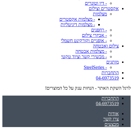
- דיו וטונרים
אקסטרים וצילום
מצלמות
- מצלמות אקסטרים
- מצלמות דיגיטליות
- רחפנים
- אביזרי צילום
- אופניים וקורקינט חשמלי
צילום ואבטחה
- מצלמות אבטחה
- מכשירי קשר וציוד טקטי
מותגים
- SteelSeries
התחברות
04-6973519
לרגל השקת האתר - הנחות ענק על כל המוצרים!
התחברות
04-6973519
אודות
צרו קשר
מבצעים