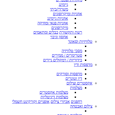
גיימינג
משרדי/ביתי
אוזניות ומיקרופונים
אוזניות גיימינג
אוזניות פנאי ומוזיקה
מיקרופונים
רשת ותקשורת
כבלים ומתאמים
אחסון וגיבוי
טלוויזיות וסאונד
מסכי טלוויזיה
סטרימרים / ממירים
בידוריות / רמקולים ניידים
מדפסות ודיו
מדפסות וסורקים
דיו וטונרים
אקסטרים וצילום
מצלמות
מצלמות אקסטרים
מצלמות דיגיטליות
רחפנים
אביזרי צילום
אופניים וקורקינט חשמלי
צילום ואבטחה