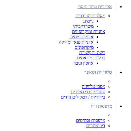
אביזרים וציוד היקפי
מקלדות ועכברים
גיימינג
משרדי/ביתי
אוזניות ומיקרופונים
אוזניות גיימינג
אוזניות פנאי ומוזיקה
מיקרופונים
רשת ותקשורת
כבלים ומתאמים
אחסון וגיבוי
טלוויזיות וסאונד
מסכי טלוויזיה
סטרימרים / ממירים
בידוריות / רמקולים ניידים
מדפסות ודיו
מדפסות וסורקים
דיו וטונרים