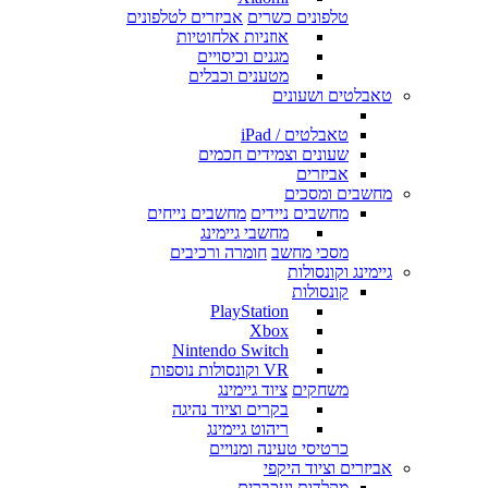
טלפונים כשרים
אביזרים לטלפונים
אוזניות אלחוטיות
מגנים וכיסויים
מטענים וכבלים
טאבלטים ושעונים
טאבלטים / iPad
שעונים וצמידים חכמים
אביזרים
מחשבים ומסכים
מחשבים ניידים
מחשבים נייחים
מחשבי גיימינג
מסכי מחשב
חומרה ורכיבים
גיימינג וקונסולות
קונסולות
PlayStation
Xbox
Nintendo Switch
VR וקונסולות נוספות
משחקים
ציוד גיימינג
בקרים וציוד נהיגה
ריהוט גיימינג
כרטיסי טעינה ומנויים
אביזרים וציוד היקפי
מקלדות ועכברים