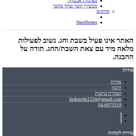
מצלמות אבטחה
מכשירי קשר וציוד טקטי
מותגים
SteelSeries
האתר אינו פעיל בשבת וחג. נשוב לפעילות
מלאה מיד עם צאת השבת/החג. תודה על
ההבנה.
אודות
אודות
תקנון
הצהרת נגישות
itzikgerbi1234@gmail.com
04-6973519
שירות לקוחות