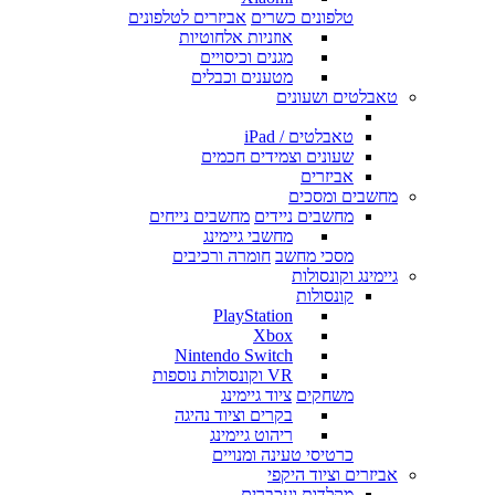
טלפונים כשרים
אביזרים לטלפונים
אוזניות אלחוטיות
מגנים וכיסויים
מטענים וכבלים
טאבלטים ושעונים
טאבלטים / iPad
שעונים וצמידים חכמים
אביזרים
מחשבים ומסכים
מחשבים ניידים
מחשבים נייחים
מחשבי גיימינג
מסכי מחשב
חומרה ורכיבים
גיימינג וקונסולות
קונסולות
PlayStation
Xbox
Nintendo Switch
VR וקונסולות נוספות
משחקים
ציוד גיימינג
בקרים וציוד נהיגה
ריהוט גיימינג
כרטיסי טעינה ומנויים
אביזרים וציוד היקפי
מקלדות ועכברים