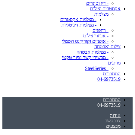
- דיו וטונרים
אקסטרים וצילום
מצלמות
- מצלמות אקסטרים
- מצלמות דיגיטליות
- רחפנים
- אביזרי צילום
- אופניים וקורקינט חשמלי
צילום ואבטחה
- מצלמות אבטחה
- מכשירי קשר וציוד טקטי
מותגים
- SteelSeries
התחברות
04-6973519
התחברות
04-6973519
אודות
צרו קשר
מבצעים