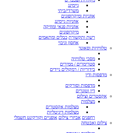
גיימינג
משרדי/ביתי
אוזניות ומיקרופונים
אוזניות גיימינג
אוזניות פנאי ומוזיקה
מיקרופונים
רשת ותקשורת
כבלים ומתאמים
אחסון וגיבוי
טלוויזיות וסאונד
מסכי טלוויזיה
סטרימרים / ממירים
בידוריות / רמקולים ניידים
מדפסות ודיו
מדפסות וסורקים
דיו וטונרים
אקסטרים וצילום
מצלמות
מצלמות אקסטרים
מצלמות דיגיטליות
רחפנים
אביזרי צילום
אופניים וקורקינט חשמלי
צילום ואבטחה