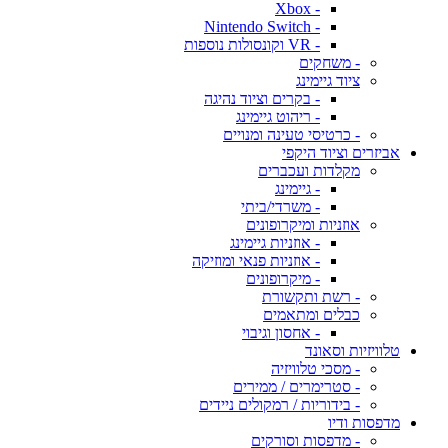
- Xbox
- Nintendo Switch
- VR וקונסולות נוספות
- משחקים
ציוד גיימינג
- בקרים וציוד נהיגה
- ריהוט גיימינג
- כרטיסי טעינה ומנויים
אביזרים וציוד היקפי
מקלדות ועכברים
- גיימינג
- משרדי/ביתי
אוזניות ומיקרופונים
- אוזניות גיימינג
- אוזניות פנאי ומוזיקה
- מיקרופונים
- רשת ותקשורת
כבלים ומתאמים
- אחסון וגיבוי
טלוויזיות וסאונד
- מסכי טלוויזיה
- סטרימרים / ממירים
- בידוריות / רמקולים ניידים
מדפסות ודיו
- מדפסות וסורקים