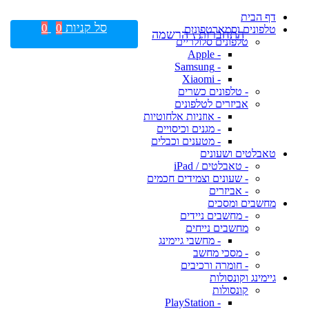
דף הבית
סל קניות
0
0
טלפונים וסמארטפונים
התחברות \ הרשמה
טלפונים סלולריים
- Apple
- Samsung
- Xiaomi
- טלפונים כשרים
אביזרים לטלפונים
- אוזניות אלחוטיות
- מגנים וכיסויים
- מטענים וכבלים
טאבלטים ושעונים
- טאבלטים / iPad
- שעונים וצמידים חכמים
- אביזרים
מחשבים ומסכים
- מחשבים ניידים
מחשבים נייחים
- מחשבי גיימינג
- מסכי מחשב
- חומרה ורכיבים
גיימינג וקונסולות
קונסולות
- PlayStation