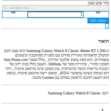
בחר צבע שעון
--- בחרו אפשרויות ---
הוספה לסל
תיאור
ה-Samsung Galaxy Watch 8 Classic 46mm BT L500 הוא שעון חכם
המשלב קלאסיקה מוגדרת מחדש עם מסגרת מסתובבת וביצועים
עוצמתיים
.
הוא מציג עיצוב אלגנטי ומרהיב
, כולל מעבד 3nm Penta-core
חסכוני ומהיר
, ובהירות מסך של 3000nits
.
השעון כולל מגוון רחב של
תכונות בריאות וכושר מתקדמות, כגון מעקב שינה מותאם אישית
, זיהוי
דום נשימה בשינה (מאושר FDA)
, ומאמן ריצה מותאם אישית
.
בנוסף,
הוא השעון החכם הראשון בעולם עם Gemini מובנה
.
דגם:
Samsung Galaxy Watch 8 Classic