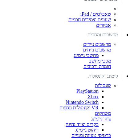
טאבלטים / iPad
שעונים וצמידים חכמים
אביזרים
מחשבים ומסכים
מחשבים ניידים
מחשבים נייחים
מחשבי גיימינג
מסכי מחשב
חומרה ורכיבים
גיימינג וקונסולות
קונסולות
PlayStation
Xbox
Nintendo Switch
VR וקונסולות נוספות
משחקים
ציוד גיימינג
בקרים וציוד נהיגה
ריהוט גיימינג
כרטיסי טעינה ומנויים