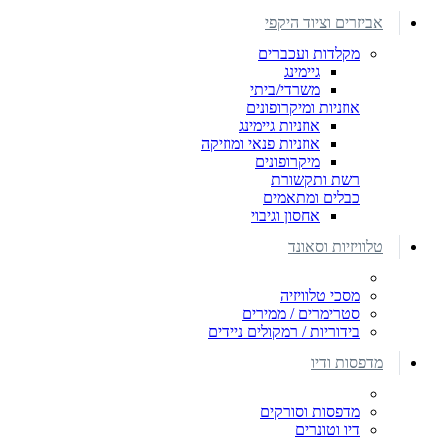
אביזרים וציוד היקפי
מקלדות ועכברים
גיימינג
משרדי/ביתי
אוזניות ומיקרופונים
אוזניות גיימינג
אוזניות פנאי ומוזיקה
מיקרופונים
רשת ותקשורת
כבלים ומתאמים
אחסון וגיבוי
טלוויזיות וסאונד
מסכי טלוויזיה
סטרימרים / ממירים
בידוריות / רמקולים ניידים
מדפסות ודיו
מדפסות וסורקים
דיו וטונרים