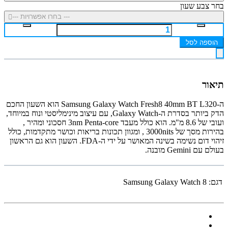
בחר צבע שעון
--- בחרו אפשרויות ---
הוספה לסל
תיאור
ה-Samsung Galaxy Watch Fresh8 40mm BT L320 הוא השעון החכם
הדק ביותר בסדרת ה-Galaxy Watch, עם עיצוב מינימליסטי ונוח במיוחד,
ועובי של 8.6 מ"מ
.
הוא כולל מעבד 3nm Penta-core חסכוני ומהיר
,
בהירות מסך של 3000nits
, ומגוון תכונות בריאות וכושר מתקדמות, כולל
זיהוי דום נשימה בשינה המאושר על ידי ה-FDA
.
השעון הוא גם הראשון
בעולם עם Gemini מובנה.
דגם:
Samsung Galaxy Watch 8