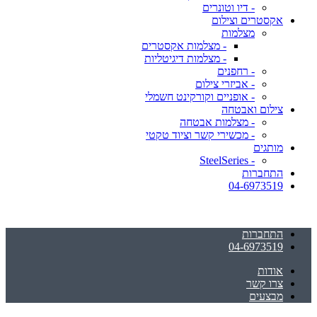
- דיו וטונרים
אקסטרים וצילום
מצלמות
- מצלמות אקסטרים
- מצלמות דיגיטליות
- רחפנים
- אביזרי צילום
- אופניים וקורקינט חשמלי
צילום ואבטחה
- מצלמות אבטחה
- מכשירי קשר וציוד טקטי
מותגים
- SteelSeries
התחברות
04-6973519
התחברות
04-6973519
אודות
צרו קשר
מבצעים