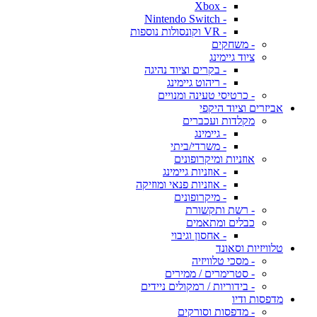
- Xbox
- Nintendo Switch
- VR וקונסולות נוספות
- משחקים
ציוד גיימינג
- בקרים וציוד נהיגה
- ריהוט גיימינג
- כרטיסי טעינה ומנויים
אביזרים וציוד היקפי
מקלדות ועכברים
- גיימינג
- משרדי/ביתי
אוזניות ומיקרופונים
- אוזניות גיימינג
- אוזניות פנאי ומוזיקה
- מיקרופונים
- רשת ותקשורת
כבלים ומתאמים
- אחסון וגיבוי
טלוויזיות וסאונד
- מסכי טלוויזיה
- סטרימרים / ממירים
- בידוריות / רמקולים ניידים
מדפסות ודיו
- מדפסות וסורקים