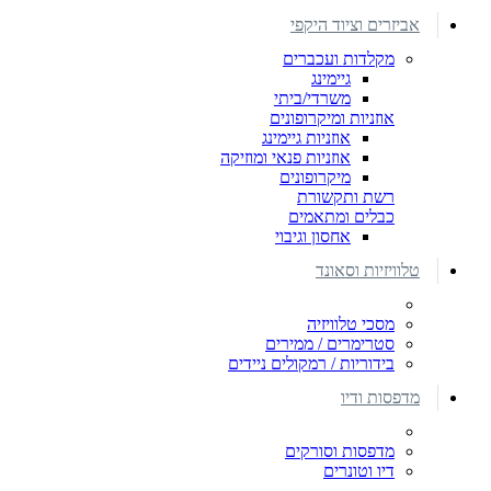
אביזרים וציוד היקפי
מקלדות ועכברים
גיימינג
משרדי/ביתי
אוזניות ומיקרופונים
אוזניות גיימינג
אוזניות פנאי ומוזיקה
מיקרופונים
רשת ותקשורת
כבלים ומתאמים
אחסון וגיבוי
טלוויזיות וסאונד
מסכי טלוויזיה
סטרימרים / ממירים
בידוריות / רמקולים ניידים
מדפסות ודיו
מדפסות וסורקים
דיו וטונרים