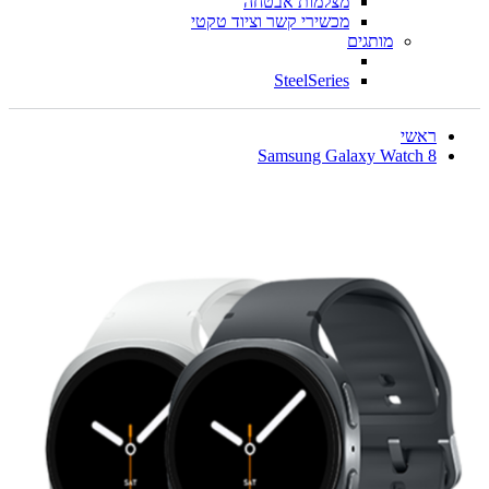
מצלמות אבטחה
מכשירי קשר וציוד טקטי
מותגים
SteelSeries
ראשי
Samsung Galaxy Watch 8