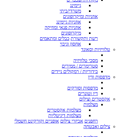
גיימינג
משרדי/ביתי
אוזניות ומיקרופונים
אוזניות גיימינג
אוזניות פנאי ומוזיקה
מיקרופונים
רשת ותקשורת
כבלים ומתאמים
אחסון וגיבוי
טלוויזיות וסאונד
מסכי טלוויזיה
סטרימרים / ממירים
בידוריות / רמקולים ניידים
מדפסות ודיו
מדפסות וסורקים
דיו וטונרים
אקסטרים וצילום
מצלמות
מצלמות אקסטרים
מצלמות דיגיטליות
רחפנים
אביזרי צילום
אופניים וקורקינט חשמלי
צילום ואבטחה