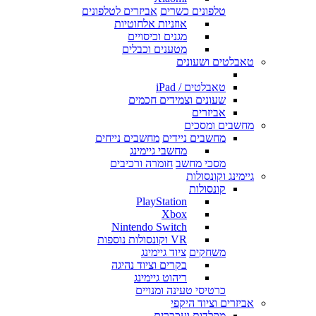
טלפונים כשרים
אביזרים לטלפונים
אוזניות אלחוטיות
מגנים וכיסויים
מטענים וכבלים
טאבלטים ושעונים
טאבלטים / iPad
שעונים וצמידים חכמים
אביזרים
מחשבים ומסכים
מחשבים ניידים
מחשבים נייחים
מחשבי גיימינג
מסכי מחשב
חומרה ורכיבים
גיימינג וקונסולות
קונסולות
PlayStation
Xbox
Nintendo Switch
VR וקונסולות נוספות
משחקים
ציוד גיימינג
בקרים וציוד נהיגה
ריהוט גיימינג
כרטיסי טעינה ומנויים
אביזרים וציוד היקפי
מקלדות ועכברים