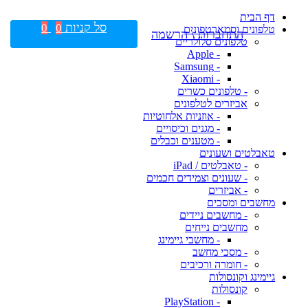
דף הבית
סל קניות
0
0
טלפונים וסמארטפונים
התחברות \ הרשמה
טלפונים סלולריים
- Apple
- Samsung
- Xiaomi
- טלפונים כשרים
אביזרים לטלפונים
- אוזניות אלחוטיות
- מגנים וכיסויים
- מטענים וכבלים
טאבלטים ושעונים
- טאבלטים / iPad
- שעונים וצמידים חכמים
- אביזרים
מחשבים ומסכים
- מחשבים ניידים
מחשבים נייחים
- מחשבי גיימינג
- מסכי מחשב
- חומרה ורכיבים
גיימינג וקונסולות
קונסולות
- PlayStation