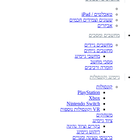
טאבלטים / iPad
שעונים וצמידים חכמים
אביזרים
מחשבים ומסכים
מחשבים ניידים
מחשבים נייחים
מחשבי גיימינג
מסכי מחשב
חומרה ורכיבים
גיימינג וקונסולות
קונסולות
PlayStation
Xbox
Nintendo Switch
VR וקונסולות נוספות
משחקים
ציוד גיימינג
בקרים וציוד נהיגה
ריהוט גיימינג
כרטיסי טעינה ומנויים