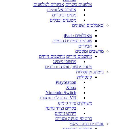
טלפונים כשרים
אביזרים לטלפונים
אוזניות אלחוטיות
מגנים וכיסויים
מטענים וכבלים
טאבלטים ושעונים
טאבלטים / iPad
שעונים וצמידים חכמים
אביזרים
מחשבים ומסכים
מחשבים ניידים
מחשבים נייחים
מחשבי גיימינג
מסכי מחשב
חומרה ורכיבים
גיימינג וקונסולות
קונסולות
PlayStation
Xbox
Nintendo Switch
VR וקונסולות נוספות
משחקים
ציוד גיימינג
בקרים וציוד נהיגה
ריהוט גיימינג
כרטיסי טעינה ומנויים
אביזרים וציוד היקפי
מקלדות ועכברים