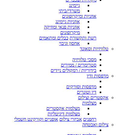
גיימינג
משרדי/ביתי
אוזניות ומיקרופונים
אוזניות גיימינג
אוזניות פנאי ומוזיקה
מיקרופונים
רשת ותקשורת
כבלים ומתאמים
אחסון וגיבוי
טלוויזיות וסאונד
מסכי טלוויזיה
סטרימרים / ממירים
בידוריות / רמקולים ניידים
מדפסות ודיו
מדפסות וסורקים
דיו וטונרים
אקסטרים וצילום
מצלמות
מצלמות אקסטרים
מצלמות דיגיטליות
רחפנים
אביזרי צילום
אופניים וקורקינט חשמלי
צילום ואבטחה