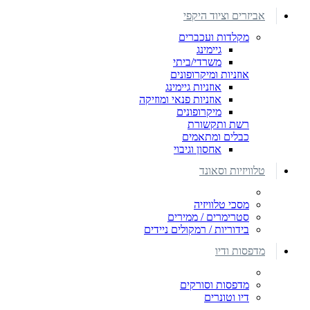
אביזרים וציוד היקפי
מקלדות ועכברים
גיימינג
משרדי/ביתי
אוזניות ומיקרופונים
אוזניות גיימינג
אוזניות פנאי ומוזיקה
מיקרופונים
רשת ותקשורת
כבלים ומתאמים
אחסון וגיבוי
טלוויזיות וסאונד
מסכי טלוויזיה
סטרימרים / ממירים
בידוריות / רמקולים ניידים
מדפסות ודיו
מדפסות וסורקים
דיו וטונרים