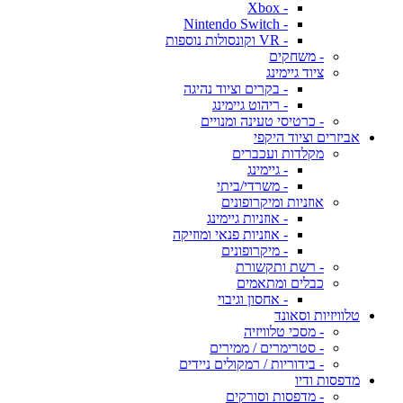
- Xbox
- Nintendo Switch
- VR וקונסולות נוספות
- משחקים
ציוד גיימינג
- בקרים וציוד נהיגה
- ריהוט גיימינג
- כרטיסי טעינה ומנויים
אביזרים וציוד היקפי
מקלדות ועכברים
- גיימינג
- משרדי/ביתי
אוזניות ומיקרופונים
- אוזניות גיימינג
- אוזניות פנאי ומוזיקה
- מיקרופונים
- רשת ותקשורת
כבלים ומתאמים
- אחסון וגיבוי
טלוויזיות וסאונד
- מסכי טלוויזיה
- סטרימרים / ממירים
- בידוריות / רמקולים ניידים
מדפסות ודיו
- מדפסות וסורקים