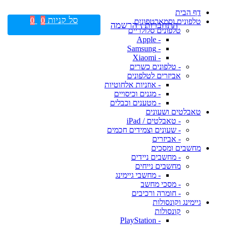
דף הבית
סל קניות
0
0
טלפונים וסמארטפונים
התחברות \ הרשמה
טלפונים סלולריים
- Apple
- Samsung
- Xiaomi
- טלפונים כשרים
אביזרים לטלפונים
- אוזניות אלחוטיות
- מגנים וכיסויים
- מטענים וכבלים
טאבלטים ושעונים
- טאבלטים / iPad
- שעונים וצמידים חכמים
- אביזרים
מחשבים ומסכים
- מחשבים ניידים
מחשבים נייחים
- מחשבי גיימינג
- מסכי מחשב
- חומרה ורכיבים
גיימינג וקונסולות
קונסולות
- PlayStation