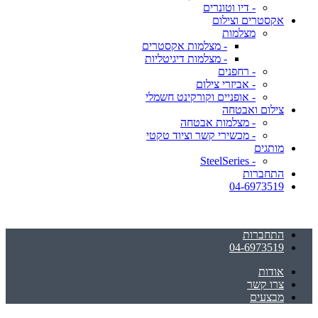
- דיו וטונרים
אקסטרים וצילום
מצלמות
- מצלמות אקסטרים
- מצלמות דיגיטליות
- רחפנים
- אביזרי צילום
- אופניים וקורקינט חשמלי
צילום ואבטחה
- מצלמות אבטחה
- מכשירי קשר וציוד טקטי
מותגים
- SteelSeries
התחברות
04-6973519
התחברות
04-6973519
אודות
צרו קשר
מבצעים