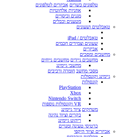
טלפונים כשרים
אביזרים לטלפונים
אוזניות אלחוטיות
מגנים וכיסויים
מטענים וכבלים
טאבלטים ושעונים
טאבלטים / iPad
שעונים וצמידים חכמים
אביזרים
מחשבים ומסכים
מחשבים ניידים
מחשבים נייחים
מחשבי גיימינג
מסכי מחשב
חומרה ורכיבים
גיימינג וקונסולות
קונסולות
PlayStation
Xbox
Nintendo Switch
VR וקונסולות נוספות
משחקים
ציוד גיימינג
בקרים וציוד נהיגה
ריהוט גיימינג
כרטיסי טעינה ומנויים
אביזרים וציוד היקפי
מקלדות ועכברים