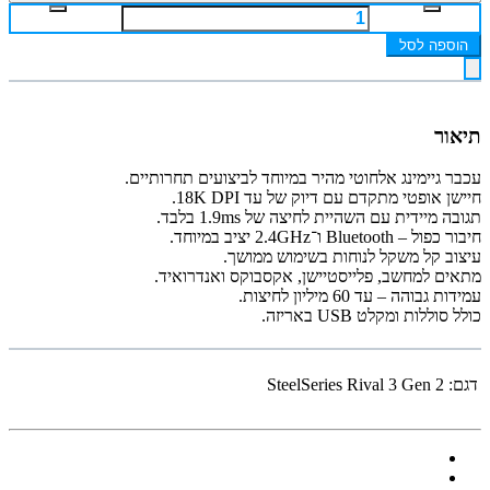
הוספה לסל
תיאור
עכבר גיימינג אלחוטי מהיר במיוחד לביצועים תחרותיים.
חיישן אופטי מתקדם עם דיוק של עד 18K DPI.
תגובה מיידית עם השהיית לחיצה של 1.9ms בלבד.
חיבור כפול – Bluetooth ו־2.4GHz יציב במיוחד.
עיצוב קל משקל לנוחות בשימוש ממושך.
מתאים למחשב, פלייסטיישן, אקסבוקס ואנדרואיד.
עמידות גבוהה – עד 60 מיליון לחיצות.
כולל סוללות ומקלט USB באריזה.
דגם:
SteelSeries Rival 3 Gen 2