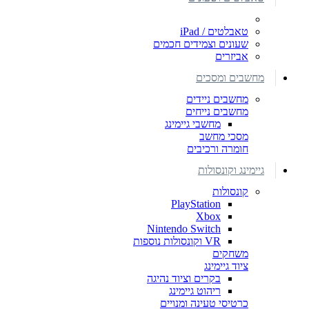
טאבלטים / iPad
שעונים וצמידים חכמים
אביזרים
מחשבים ומסכים
מחשבים ניידים
מחשבים נייחים
מחשבי גיימינג
מסכי מחשב
חומרה ורכיבים
גיימינג וקונסולות
קונסולות
PlayStation
Xbox
Nintendo Switch
VR וקונסולות נוספות
משחקים
ציוד גיימינג
בקרים וציוד נהיגה
ריהוט גיימינג
כרטיסי טעינה ומנויים