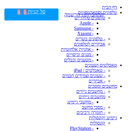
דף הבית
סל קניות
0
0
טלפונים וסמארטפונים
התחברות \ הרשמה
טלפונים סלולריים
- Apple
- Samsung
- Xiaomi
- טלפונים כשרים
אביזרים לטלפונים
- אוזניות אלחוטיות
- מגנים וכיסויים
- מטענים וכבלים
טאבלטים ושעונים
- טאבלטים / iPad
- שעונים וצמידים חכמים
- אביזרים
מחשבים ומסכים
- מחשבים ניידים
מחשבים נייחים
- מחשבי גיימינג
- מסכי מחשב
- חומרה ורכיבים
גיימינג וקונסולות
קונסולות
- PlayStation