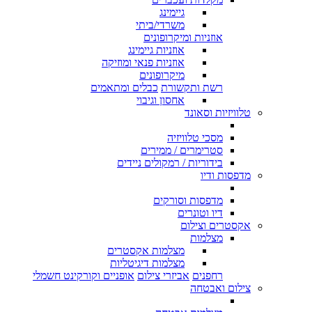
גיימינג
משרדי/ביתי
אוזניות ומיקרופונים
אוזניות גיימינג
אוזניות פנאי ומוזיקה
מיקרופונים
רשת ותקשורת
כבלים ומתאמים
אחסון וגיבוי
טלוויזיות וסאונד
מסכי טלוויזיה
סטרימרים / ממירים
בידוריות / רמקולים ניידים
מדפסות ודיו
מדפסות וסורקים
דיו וטונרים
אקסטרים וצילום
מצלמות
מצלמות אקסטרים
מצלמות דיגיטליות
רחפנים
אביזרי צילום
אופניים וקורקינט חשמלי
צילום ואבטחה