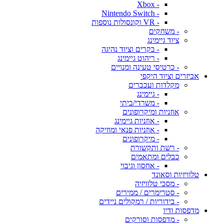
- Xbox
- Nintendo Switch
- VR וקונסולות נוספות
- משחקים
ציוד גיימינג
- בקרים וציוד נהיגה
- ריהוט גיימינג
- כרטיסי טעינה ומנויים
אביזרים וציוד היקפי
מקלדות ועכברים
- גיימינג
- משרדי/ביתי
אוזניות ומיקרופונים
- אוזניות גיימינג
- אוזניות פנאי ומוזיקה
- מיקרופונים
- רשת ותקשורת
כבלים ומתאמים
- אחסון וגיבוי
טלוויזיות וסאונד
- מסכי טלוויזיה
- סטרימרים / ממירים
- בידוריות / רמקולים ניידים
מדפסות ודיו
- מדפסות וסורקים