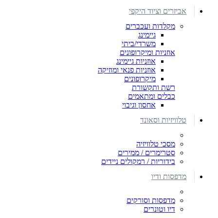
אביזרים וציוד היקפי
מקלדות ועכברים
גיימינג
משרדי/ביתי
אוזניות ומיקרופונים
אוזניות גיימינג
אוזניות פנאי ומוזיקה
מיקרופונים
רשת ותקשורת
כבלים ומתאמים
אחסון וגיבוי
טלוויזיות וסאונד
מסכי טלוויזיה
סטרימרים / ממירים
בידוריות / רמקולים ניידים
מדפסות ודיו
מדפסות וסורקים
דיו וטונרים