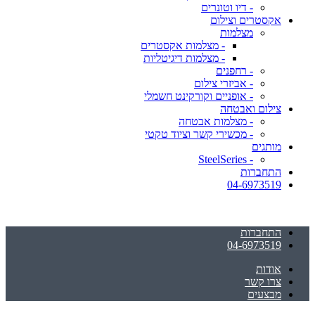
- דיו וטונרים
אקסטרים וצילום
מצלמות
- מצלמות אקסטרים
- מצלמות דיגיטליות
- רחפנים
- אביזרי צילום
- אופניים וקורקינט חשמלי
צילום ואבטחה
- מצלמות אבטחה
- מכשירי קשר וציוד טקטי
מותגים
- SteelSeries
התחברות
04-6973519
התחברות
04-6973519
אודות
צרו קשר
מבצעים