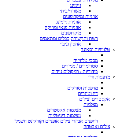
גיימינג
משרדי/ביתי
אוזניות ומיקרופונים
אוזניות גיימינג
אוזניות פנאי ומוזיקה
מיקרופונים
רשת ותקשורת
כבלים ומתאמים
אחסון וגיבוי
טלוויזיות וסאונד
מסכי טלוויזיה
סטרימרים / ממירים
בידוריות / רמקולים ניידים
מדפסות ודיו
מדפסות וסורקים
דיו וטונרים
אקסטרים וצילום
מצלמות
מצלמות אקסטרים
מצלמות דיגיטליות
רחפנים
אביזרי צילום
אופניים וקורקינט חשמלי
צילום ואבטחה