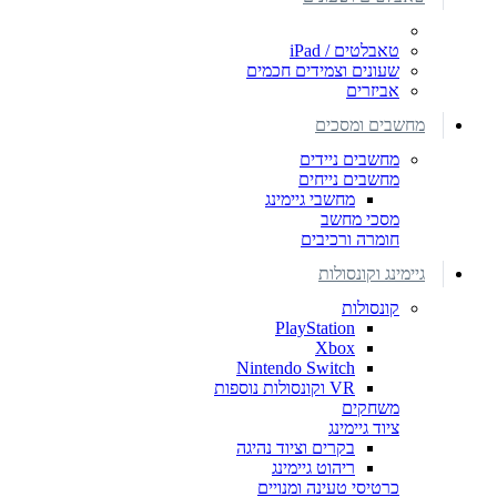
טאבלטים / iPad
שעונים וצמידים חכמים
אביזרים
מחשבים ומסכים
מחשבים ניידים
מחשבים נייחים
מחשבי גיימינג
מסכי מחשב
חומרה ורכיבים
גיימינג וקונסולות
קונסולות
PlayStation
Xbox
Nintendo Switch
VR וקונסולות נוספות
משחקים
ציוד גיימינג
בקרים וציוד נהיגה
ריהוט גיימינג
כרטיסי טעינה ומנויים