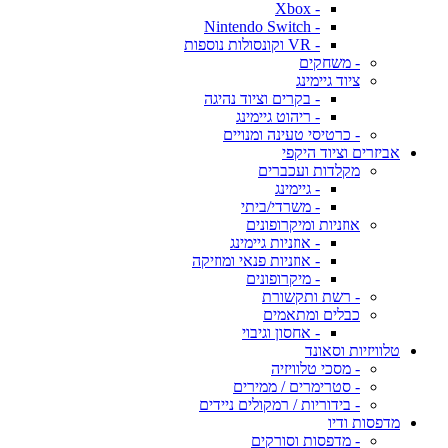
- Xbox
- Nintendo Switch
- VR וקונסולות נוספות
- משחקים
ציוד גיימינג
- בקרים וציוד נהיגה
- ריהוט גיימינג
- כרטיסי טעינה ומנויים
אביזרים וציוד היקפי
מקלדות ועכברים
- גיימינג
- משרדי/ביתי
אוזניות ומיקרופונים
- אוזניות גיימינג
- אוזניות פנאי ומוזיקה
- מיקרופונים
- רשת ותקשורת
כבלים ומתאמים
- אחסון וגיבוי
טלוויזיות וסאונד
- מסכי טלוויזיה
- סטרימרים / ממירים
- בידוריות / רמקולים ניידים
מדפסות ודיו
- מדפסות וסורקים