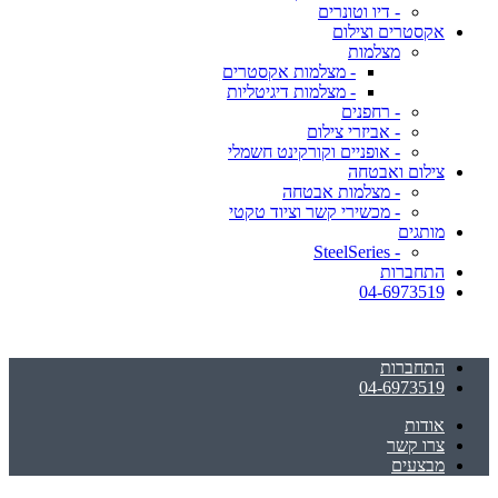
- דיו וטונרים
אקסטרים וצילום
מצלמות
- מצלמות אקסטרים
- מצלמות דיגיטליות
- רחפנים
- אביזרי צילום
- אופניים וקורקינט חשמלי
צילום ואבטחה
- מצלמות אבטחה
- מכשירי קשר וציוד טקטי
מותגים
- SteelSeries
התחברות
04-6973519
התחברות
04-6973519
אודות
צרו קשר
מבצעים