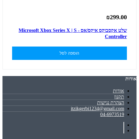
₪299.00
שלט אקסבוקס איקס/אס - Microsoft Xbox Series X | S
Controller
הוספה לסל
אודות
אודות
תקנון
הצהרת נגישות
itzikgerbi1234@gmail.com
04-6973519