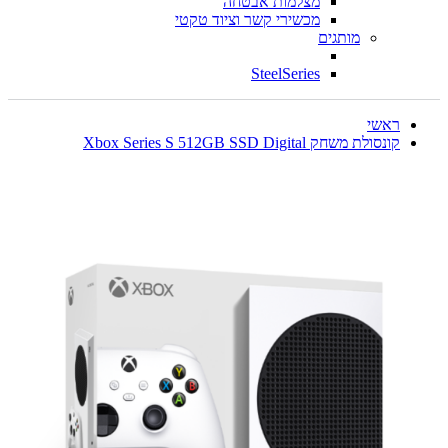
מצלמות אבטחה
מכשירי קשר וציוד טקטי
מותגים
SteelSeries
ראשי
קונסולת משחק Xbox Series S 512GB SSD Digital