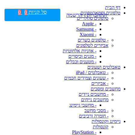
דף הבית
סל קניות
0
0
טלפונים וסמארטפונים
התחברות \ הרשמה
טלפונים סלולריים
- Apple
- Samsung
- Xiaomi
- טלפונים כשרים
אביזרים לטלפונים
- אוזניות אלחוטיות
- מגנים וכיסויים
- מטענים וכבלים
טאבלטים ושעונים
- טאבלטים / iPad
- שעונים וצמידים חכמים
- אביזרים
מחשבים ומסכים
- מחשבים ניידים
מחשבים נייחים
- מחשבי גיימינג
- מסכי מחשב
- חומרה ורכיבים
גיימינג וקונסולות
קונסולות
- PlayStation