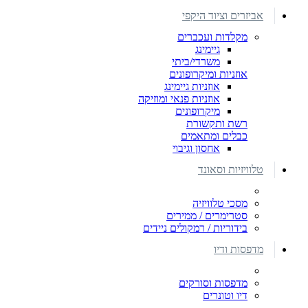
אביזרים וציוד היקפי
מקלדות ועכברים
גיימינג
משרדי/ביתי
אוזניות ומיקרופונים
אוזניות גיימינג
אוזניות פנאי ומוזיקה
מיקרופונים
רשת ותקשורת
כבלים ומתאמים
אחסון וגיבוי
טלוויזיות וסאונד
מסכי טלוויזיה
סטרימרים / ממירים
בידוריות / רמקולים ניידים
מדפסות ודיו
מדפסות וסורקים
דיו וטונרים