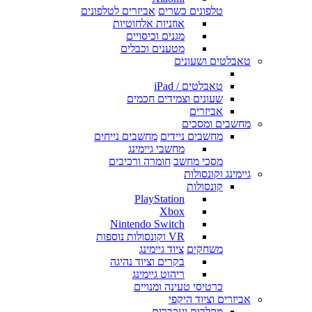
טלפונים כשרים
אביזרים לטלפונים
אוזניות אלחוטיות
מגנים וכיסויים
מטענים וכבלים
טאבלטים ושעונים
טאבלטים / iPad
שעונים וצמידים חכמים
אביזרים
מחשבים ומסכים
מחשבים ניידים
מחשבים נייחים
מחשבי גיימינג
מסכי מחשב
חומרה ורכיבים
גיימינג וקונסולות
קונסולות
PlayStation
Xbox
Nintendo Switch
VR וקונסולות נוספות
משחקים
ציוד גיימינג
בקרים וציוד נהיגה
ריהוט גיימינג
כרטיסי טעינה ומנויים
אביזרים וציוד היקפי
מקלדות ועכברים